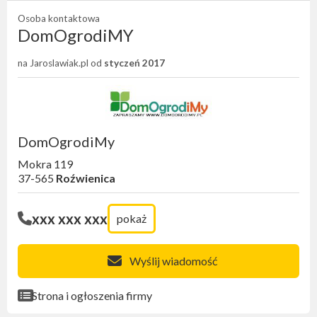
Osoba kontaktowa
DomOgrodiMY
na Jaroslawiak.pl od
styczeń 2017
DomOgrodiMy
Mokra 119
37-565
Roźwienica
xxx xxx xxx
pokaż
Wyślij wiadomość
Strona i ogłoszenia firmy