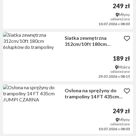
249 zł
Młyny
odświeżone
10.07.2026
o
08:03
Siatka zewnętrzna
312cm/10ft 180cm
6słupków do trampoliny
189 zł
Mokra
odświeżone
29.07.2026
o
08:15
Osłona na sprężyny do
trampoliny 14 FT 435cm
JUMPI CZARNA
249 zł
Młyny
odświeżone
10.07.2026
o
08:03