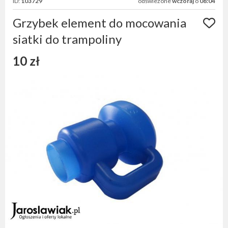
ID:
103729
odświeżone
wczoraj
o
08:04
Grzybek element do mocowania
siatki do trampoliny
10 zł