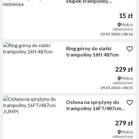
słupek trampoliny
niebieska
15 zł
Mokra
odświeżone
29.07.2026
o
08:16
Ring górny do siatki
trampoliny 16ft 487cm
229 zł
Mokra
odświeżone
29.07.2026
o
08:15
Osłona na sprężyny do
trampoliny 16FT/487cm
JUMPI
279 zł
Mokra
odświeżone