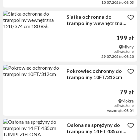
10.07.2026
o
08:03
Siatka ochronna do
trampoliny wewnętrzna
12ft/374 cm 180 8SŁ
199 zł
Młyny
odświeżone
29.07.2026
o
08:20
Pokrowiec ochronny do
trampoliny 10FT/312cm
79 zł
Mokra
odświeżone
wczoraj
o
08:04
Osłona na sprężyny do
trampoliny 14 FT 435cm
JUMPI ZIELONA