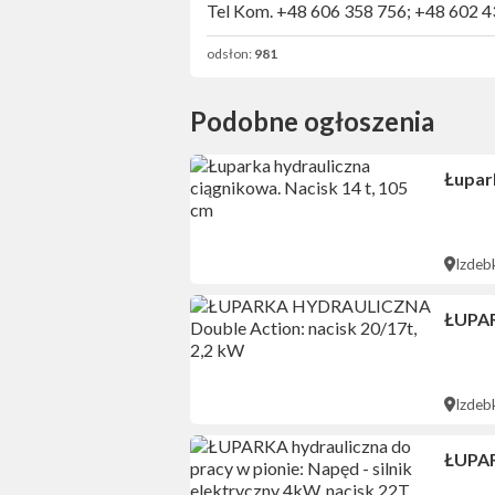
Tel Kom. +48 606 358 756; +48 602 
odsłon:
981
Podobne ogłoszenia
Łupark
Izdeb
ŁUPAR
Izdeb
ŁUPARK