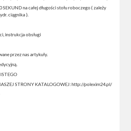
0 SEKUND na całej długości stołu roboczego ( zależy
r. ciągnika ).
ci, instrukcja obsługi
ane przez nas artykuły.
dycyjną.
ISTEGO
EJ STRONY KATALOGOWEJ: http://polexim24.pl/
D