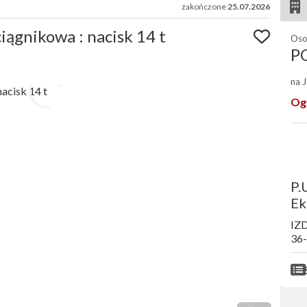
zakończone
25.07.2026
ągnikowa : nacisk 14 t
Oso
P
na 
Og
P.
Ek
IZ
36