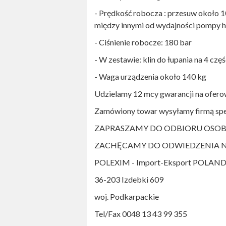
- Prędkość robocza : przesuw około 1
między innymi od wydajności pompy hyd
- Ciśnienie robocze: 180 bar
- W zestawie: klin do łupania na 4 częś
- Waga urządzenia około 140 kg
Udzielamy 12 mcy gwarancji na oferow
Zamówiony towar wysyłamy firmą spe
ZAPRASZAMY DO ODBIORU OSOB
ZACHĘCAMY DO ODWIEDZENIA NASZ
POLEXIM - Import-Eksport POLAN
36-203 Izdebki 609
woj. Podkarpackie
Tel/Fax 0048 13 43 99 355