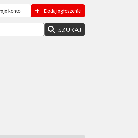
+
oje konto
Dodaj ogłoszenie
SZUKAJ