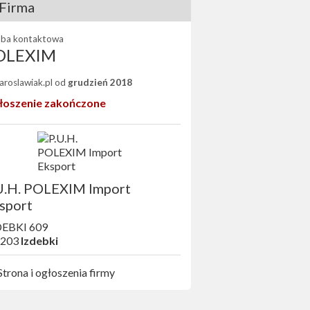
Firma
ba kontaktowa
OLEXIM
Jaroslawiak.pl od
grudzień 2018
łoszenie zakończone
U.H. POLEXIM Import
sport
DEBKI 609
-203
Izdebki
Strona i ogłoszenia firmy