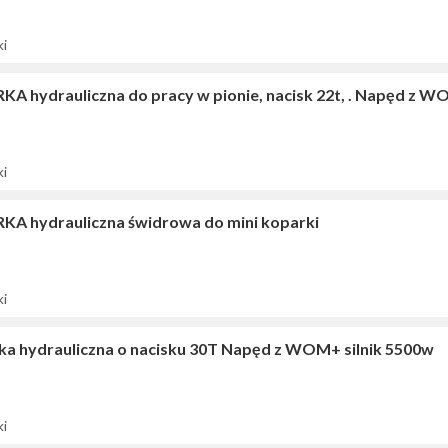
ki
KA hydrauliczna do pracy w pionie, nacisk 22t, . Napęd z W
ki
KA hydrauliczna świdrowa do mini koparki
ki
ka hydrauliczna o nacisku 30T Napęd z WOM+ silnik 5500w
ki