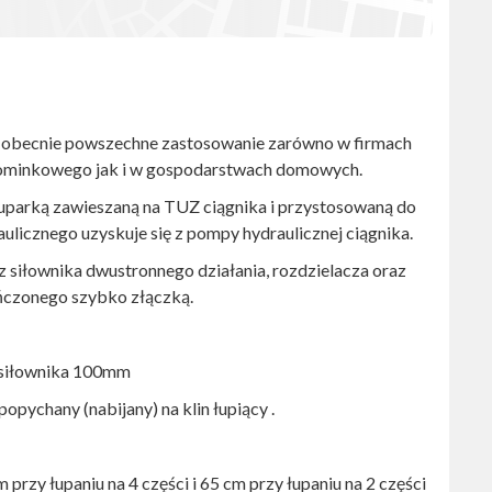
i obecnie powszechne zastosowanie zarówno w firmach
 kominkowego jak i w gospodarstwach domowych.
arką zawieszaną na TUZ ciągnika i przystosowaną do
ulicznego uzyskuje się z pompy hydraulicznej ciągnika.
 z siłownika dwustronnego działania, rozdzielacza oraz
ńczonego szybko złączką.
a siłownika 100mm
ychany (nabijany) na klin łupiący .
przy łupaniu na 4 części i 65 cm przy łupaniu na 2 części