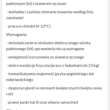
paletowym (bt) i skanerem ręcznym
zidentyfikować pracodawcę;
numer telefonu,
- dokładne i szybkie zbieranie towarów według listy
adres e-mail (najlepiej w domenie firmowej, a nie
zamówień
darmowy - typu: @gmail.com, @wp.pl, @o2.pl, itp.),
adres siedziby.
- praca w chłodni (4-12°C)
Wymagania:
- doświadczenie w obsłudze elektrycznego wózka
paletowego (bt), uprawnienia nie są wymagane
- umiejętność korzystania ze skanera ręcznego
- dobra kondycja fizyczna (praca z ładunkami do 23 kg)
- komunikatywna znajomość języka angielskiego lub
niderlandzkiego
- dyspozycyjność w okresach świątecznych (święta, nowy
rok)
- prawo jazdy kat B oraz własny samochód