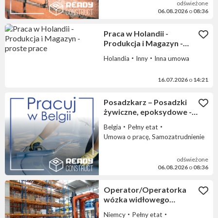
odświeżone
06.08.2026
o
08:36
Praca w Holandii -
Produkcja i Magazyn -
proste prace
Holandia
Inny
Inna umowa
16.07.2026
o
14:21
Posadzkarz – Posadzki
żywiczne, epoksydowe -
BELGIA
Belgia
Pełny etat
Umowa o pracę, Samozatrudnienie
odświeżone
06.08.2026
o
08:36
Operator/Operatorka
wózka widłowego
magazyn DGL
Niemcy
Pełny etat