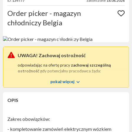
ID:
139777
zakończone
18.06.2026
Order picker - magazyn
chłodniczy Belgia
UWAGA! Zachowaj ostrożność
odpowiadając na ofertę pracy
zachowaj szczególną
ostrożność
gdy potencjalny pracodawca żąda:
wpłaty zaliczki
na poczet procesu rekrutacyjnego;
pokaż więcej
przesłania skanu / kopii dowodu osobistego
lub
jakiegokolwiek innego dokumentu tożsamości.
Tego typu praktyki są bezprawne i mogą wskazywać na
OPIS
chęć oszustwa
.
W każdej tego typu sytuacji prosimy o niezwłoczny
kontakt
z nami
.
Zakres obowiązków:
Zwróć szczególną uwagę
czy oferta pracy zawiera
- kompletowanie zamówień elektrycznym wózkiem
niezbędne dane kontaktowe pozwalające jednoznacznie