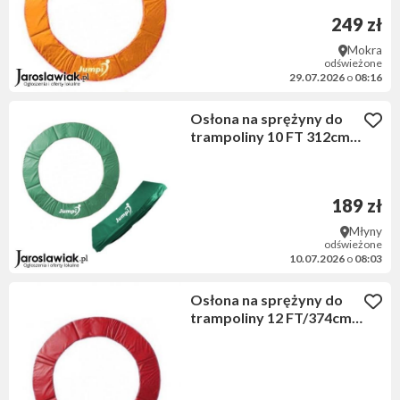
249 zł
Mokra
odświeżone
29.07.2026
o
08:16
Osłona na sprężyny do
trampoliny 10 FT 312cm
JUMPI ZIELONA
189 zł
Młyny
odświeżone
10.07.2026
o
08:03
Osłona na sprężyny do
trampoliny 12 FT/374cm
CZERWONA