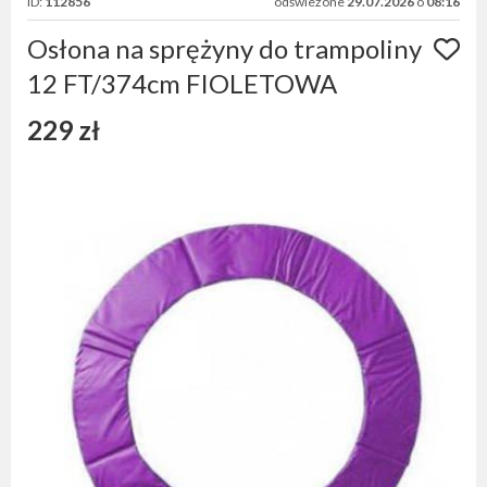
ID:
112856
odświeżone
29.07.2026
o
08:16
Osłona na sprężyny do trampoliny
12 FT/374cm FIOLETOWA
229 zł