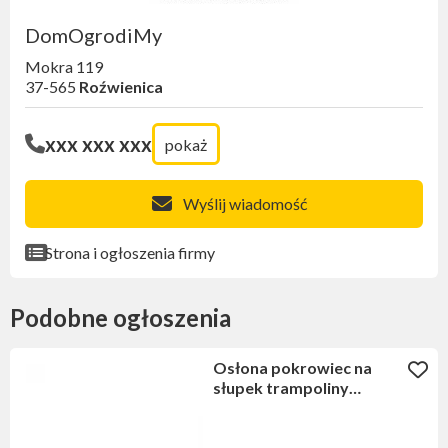
DomOgrodiMy
Mokra 119
37-565
Roźwienica
xxx xxx xxx
pokaż
Wyślij wiadomość
Strona i ogłoszenia firmy
Podobne ogłoszenia
Osłona pokrowiec na
słupek trampoliny
fioletowy