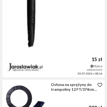
15 zł
Mokra
odświeżone
29.07.2026
o
08:16
Osłona na sprężyny do
trampoliny 12 FT/374cm
CZARNA