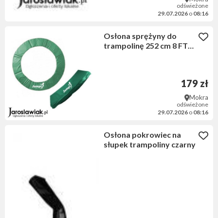
odświeżone
29.07.2026
o
08:16
Osłona sprężyny do
trampolinę 252 cm 8 FT
ZIELONA
179 zł
Mokra
odświeżone
29.07.2026
o
08:16
Osłona pokrowiec na
słupek trampoliny czarny