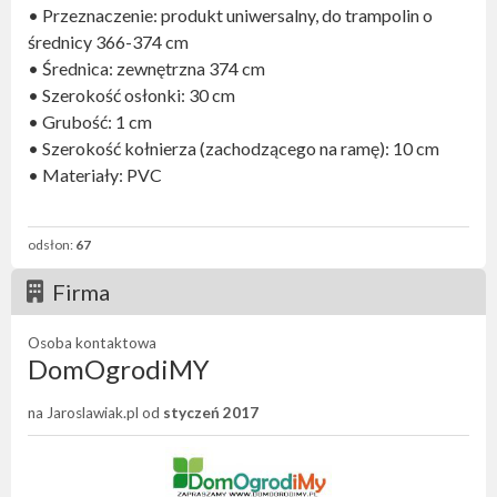
• Przeznaczenie: produkt uniwersalny, do trampolin o
średnicy 366-374 cm
• Średnica: zewnętrzna 374 cm
• Szerokość osłonki: 30 cm
• Grubość: 1 cm
• Szerokość kołnierza (zachodzącego na ramę): 10 cm
• Materiały: PVC
odsłon:
67
Firma
Osoba kontaktowa
DomOgrodiMY
na Jaroslawiak.pl od
styczeń 2017