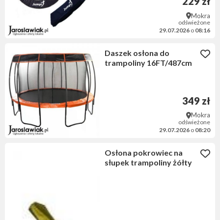
229 zł
Mokra
odświeżone
29.07.2026
o
08:16
Daszek osłona do
trampoliny 16FT/487cm
349 zł
Mokra
odświeżone
29.07.2026
o
08:20
Osłona pokrowiec na
słupek trampoliny żółty