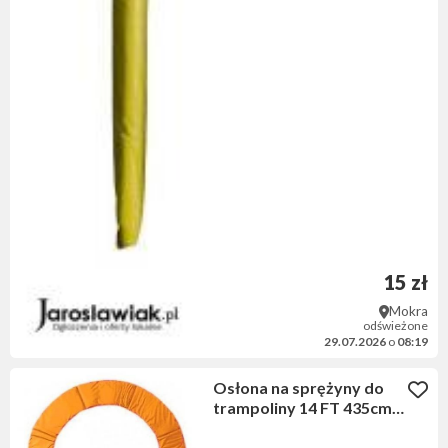
15 zł
Mokra
odświeżone
29.07.2026
o
08:19
Osłona na sprężyny do
trampoliny 14 FT 435cm
JUMPI