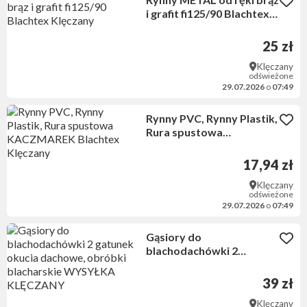
i grafit fi125/90 Blachtex
Klęczany
25 zł
Klęczany
odświeżone
29.07.2026
o
07:49
Rynny PVC, Rynny Plastik,
Rura spustowa
KACZMAREK Blachtex
Klęczany
17,94 zł
Klęczany
odświeżone
29.07.2026
o
07:49
Gąsiory do
blachodachówki 2
gatunek okucia dachowe,
obróbki blacharskie
39 zł
WYSYŁKA KLĘCZANY
Klęczany