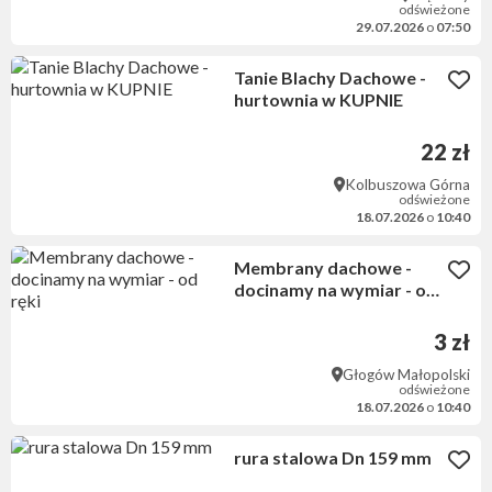
odświeżone
29.07.2026
o
07:50
Tanie Blachy Dachowe -
hurtownia w KUPNIE
22 zł
Kolbuszowa Górna
odświeżone
18.07.2026
o
10:40
Membrany dachowe -
docinamy na wymiar - od
ręki
3 zł
Głogów Małopolski
odświeżone
18.07.2026
o
10:40
rura stalowa Dn 159 mm