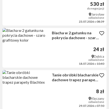
530 zł
do negocjacji
Jarosław
odświeżone
23.07.2026
o
08:39
Blacha w 2 gatunku na
pokrycia dachowe - szaro
grafitowy kolor
24 zł
Dębica
odświeżone
18.07.2026
o
10:40
Tanie obróbki blacharskie
dachowe trapez parapety
Blachtex
8 zł
Klęczany
odświeżone
29.07.2026
o
07:50