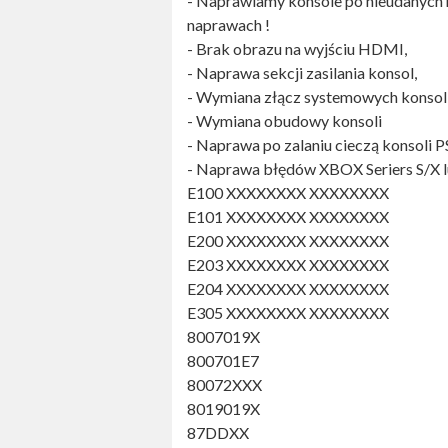
- Naprawiamy konsole po nieudanych 
naprawach !
- Brak obrazu na wyjściu HDMI,
- Naprawa sekcji zasilania konsol,
- Wymiana złącz systemowych konsoli
- Wymiana obudowy konsoli
- Naprawa po zalaniu cieczą konsoli 
- Naprawa błędów XBOX Seriers S/X l
E100 XXXXXXXX XXXXXXXX
E101 XXXXXXXX XXXXXXXX
E200 XXXXXXXX XXXXXXXX
E203 XXXXXXXX XXXXXXXX
E204 XXXXXXXX XXXXXXXX
E305 XXXXXXXX XXXXXXXX
8007019X
800701E7
80072XXX
8019019X
87DDXX