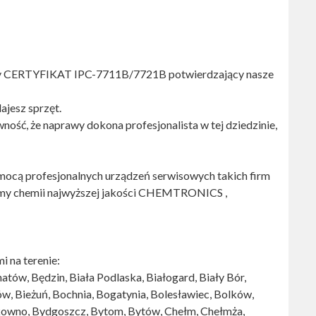
wy CERTYFIKAT IPC-7711B/7721B potwierdzający nasze
jesz sprzęt.
ość, że naprawy dokona profesjonalista w tej dziedzinie,
ocą profesjonalnych urządzeń serwisowych takich firm
y chemii najwyższej jakości CHEMTRONICS ,
i na terenie:
tów, Będzin, Biała Podlaska, Białogard, Biały Bór,
tów, Bieżuń, Bochnia, Bogatynia, Bolesławiec, Bolków,
ukowno, Bydgoszcz, Bytom, Bytów, Chełm, Chełmża,