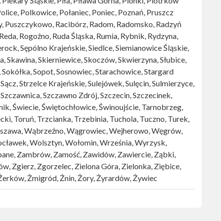
, Piekary Śląskie, Piła, Piława Górna, Pionki, Piotrków
Police, Polkowice, Połaniec, Poniec, Poznań, Pruszcz
wy, Puszczykowo, Racibórz, Radom, Radomsko, Radzyń
eda, Rogoźno, Ruda Śląska, Rumia, Rybnik, Rydzyna,
rock, Sępólno Krajeńskie, Siedlce, Siemianowice Śląskie,
, Skawina, Skierniewice, Skoczów, Skwierzyna, Słubice,
 Sokółka, Sopot, Sosnowiec, Starachowice, Stargard
Sącz, Strzelce Krajeńskie, Sulejówek, Sulęcin, Sulmierzyce,
 Szczawnica, Szczawno Zdrój, Szczecin, Szczecinek,
dnik, Świecie, Świętochłowice, Świnoujście, Tarnobrzeg,
, Toruń, Trzcianka, Trzebinia, Tuchola, Tuczno, Turek,
arszawa, Wąbrzeźno, Wągrowiec, Wejherowo, Węgrów,
ocławek, Wolsztyn, Wołomin, Września, Wyrzysk,
ane, Zambrów, Zamość, Zawidów, Zawiercie, Ząbki,
, Zgierz, Zgorzelec, Zielona Góra, Zielonka, Ziębice,
 Żerków, Żmigród, Żnin, Żory, Żyrardów, Żywiec