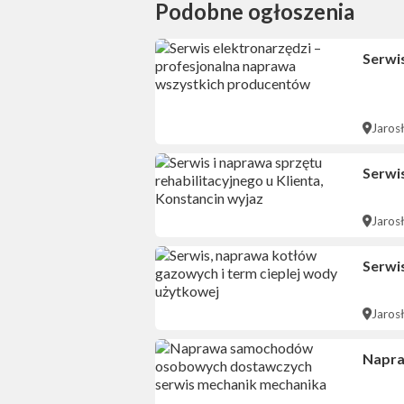
Podobne ogłoszenia
Serwi
Jaros
Serwis
Jaros
Serwi
Jaros
Napra