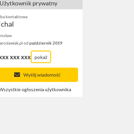
Użytkownik prywatny
ba kontaktowa
chal
rosław
Jaroslawiak.pl od
październik 2019
xxx xxx xxx
pokaż
Wyślij wiadomość
Wszystkie ogłoszenia użytkownika