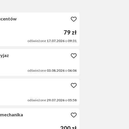
ducentów
79 zł
odświeżone
17.07.2026
o
09:31
wyjaz
odświeżone
03.08.2026
o
06:06
odświeżone
29.07.2026
o
05:58
 mechanika
200 zł