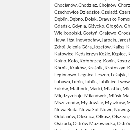
Chocianów, Chodzież, Chojnów, Chorz
Czechowice Dziedzice, Czeladź, Czer
Dęblin, Dębno, Dolsk, Drawsko Pomors
Gdańsk, Gdynia, Giżycko, Głogów, G
Wielkopolski, Gostyń, Grajewo, Grod
Iława, Iłża, Inowrocław, Jarocin, Jaros
Zdrój, Jelenia Góra, Józefów, Kalisz, 
Katowice, Kędzierzyn Koźle, Kępice, 
Kolno, Koło, Kołobrzeg, Konin, Kostrz
Kórnik, Kraków, Kraśnik, Krotoszyn, K
Legionowo, Legnica, Leszno, Leżajsk, 
Lubawa, Lubin, Lublin, Lubliniec, Lwów
Łuków, Malbork, Marki, Miastko, Mie
Międzyzdroje, Milanówek, Mińsk Ma
Mszczonów, Mysłowice, Myszków, Myś
Nowa Ruda, Nowa Sól, Nowe, Nowogar
Odolanów, Oleśnica, Olkusz, Olsztyn,
Ostróda, Ostrów Mazowiecka, Ostrów