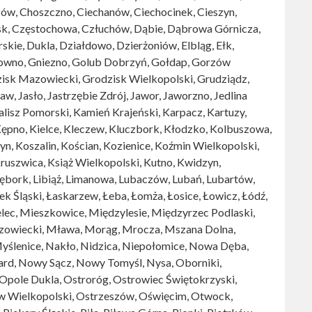
ów, Choszczno, Ciechanów, Ciechocinek, Cieszyn,
sk, Częstochowa, Człuchów, Dąbie, Dąbrowa Górnicza,
kie, Dukla, Działdowo, Dzierżoniów, Elbląg, Ełk,
łowno, Gniezno, Golub Dobrzyń, Gołdap, Gorzów
zisk Mazowiecki, Grodzisk Wielkopolski, Grudziądz,
ław, Jasło, Jastrzębie Zdrój, Jawor, Jaworzno, Jedlina
Kalisz Pomorski, Kamień Krajeński, Karpacz, Kartuzy,
Kępno, Kielce, Kleczew, Kluczbork, Kłodzko, Kolbuszowa,
yn, Koszalin, Kościan, Kozienice, Koźmin Wielkopolski,
ruszwica, Książ Wielkopolski, Kutno, Kwidzyn,
Lębork, Libiąż, Limanowa, Lubaczów, Lubań, Lubartów,
ek Śląski, Łaskarzew, Łeba, Łomża, Łosice, Łowicz, Łódź,
lec, Mieszkowice, Międzylesie, Międzyrzec Podlaski,
zowiecki, Mława, Morąg, Mrocza, Mszana Dolna,
lenice, Nakło, Nidzica, Niepołomice, Nowa Dęba,
d, Nowy Sącz, Nowy Tomyśl, Nysa, Oborniki,
 Opole Dukla, Ostroróg, Ostrowiec Świętokrzyski,
 Wielkopolski, Ostrzeszów, Oświęcim, Otwock,