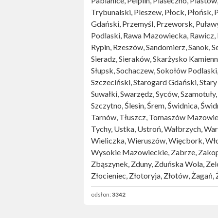
Pabianice, Pelplin, Piaseczno, Piastów
Trybunalski, Pleszew, Płock, Płońsk, 
Gdański, Przemyśl, Przeworsk, Puła
Podlaski, Rawa Mazowiecka, Rawicz, R
Rypin, Rzeszów, Sandomierz, Sanok, Se
Sieradz, Sieraków, Skarżysko Kamienna
Słupsk, Sochaczew, Sokołów Podlaski,
Szczeciński, Starogard Gdański, Stary 
Suwałki, Swarzędz, Syców, Szamotuły,
Szczytno, Ślesin, Śrem, Świdnica, Świ
Tarnów, Tłuszcz, Tomaszów Mazowiecki
Tychy, Ustka, Ustroń, Wałbrzych, W
Wieliczka, Wieruszów, Więcbork, Wł
Wysokie Mazowieckie, Zabrze, Zakop
Zbąszynek, Zduny, Zduńska Wola, Zelów
Złocieniec, Złotoryja, Złotów, Żagań,
odsłon:
3342