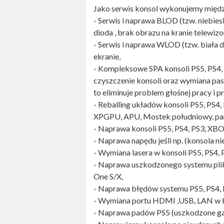
Jako serwis konsol wykonujemy międz
- Serwis i naprawa BLOD (tzw. niebies
dioda , brak obrazu na kranie telewizo
- Serwis i naprawa WLOD (tzw. biała d
ekranie,
- Kompleksowe SPA konsoli PS5, PS4, 
czyszczenie konsoli oraz wymiana pa
to eliminuje problem głośnej pracy i p
- Reballing układów konsoli PS5, PS4
XPGPU, APU, Mostek południowy, pa
- Naprawa konsoli PS5, PS4, PS3, XBO
- Naprawa napędu jeśli np. (konsola nie
- Wymiana lasera w konsoli PS5, PS4,
- Naprawa uszkodzonego systemu plik
One S/X,
- Naprawa błędów systemu PS5, PS4, 
- Wymiana portu HDMI ,USB, LAN w ko
- Naprawa padów PS5 (uszkodzone gał