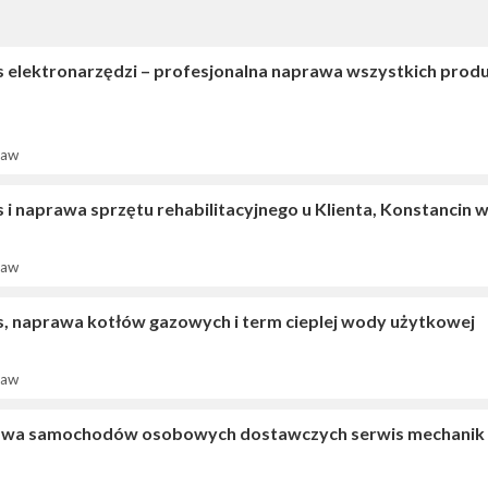
s elektronarzędzi – profesjonalna naprawa wszystkich pro
ław
 i naprawa sprzętu rehabilitacyjnego u Klienta, Konstancin 
ław
s, naprawa kotłów gazowych i term cieplej wody użytkowej
ław
wa samochodów osobowych dostawczych serwis mechanik