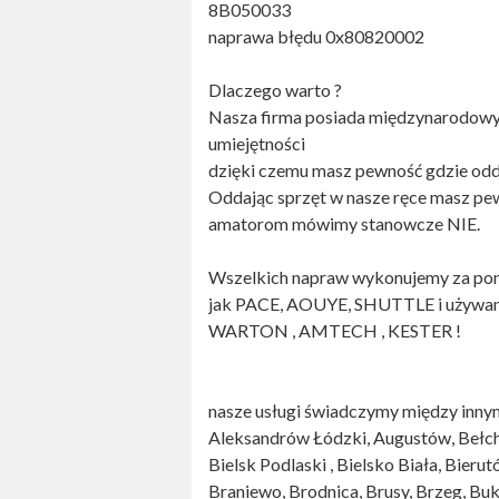
8B050033
naprawa błędu 0x80820002
Dlaczego warto ?
Nasza firma posiada międzynarodo
umiejętności
dzięki czemu masz pewność gdzie odda
Oddając sprzęt w nasze ręce masz pewn
amatorom mówimy stanowcze NIE.
Wszelkich napraw wykonujemy za pom
jak PACE, AOUYE, SHUTTLE i używam
WARTON , AMTECH , KESTER !
nasze usługi świadczymy między innym
Aleksandrów Łódzki, Augustów, Bełcha
Bielsk Podlaski , Bielsko Biała, Bieru
Braniewo, Brodnica, Brusy, Brzeg, B