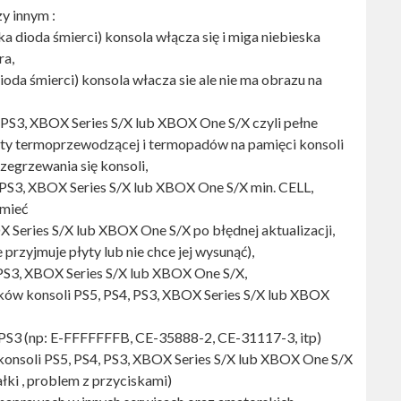
y innym :
ka dioda śmierci) konsola włącza się i miga niebieska
ra,
ioda śmierci) konsola włacza sie ale nie ma obrazu na
PS3, XBOX Series S/X lub XBOX One S/X czyli pełne
sty termoprzewodzącej i termopadów na pamięci konsoli
rzegrzewania się konsoli,
, PS3, XBOX Series S/X lub XBOX One S/X min. CELL,
mieć
X Series S/X lub XBOX One S/X po błędnej aktualizacji,
 przyjmuje płyty lub nie chce jej wysunąć),
 PS3, XBOX Series S/X lub XBOX One S/X,
ów konsoli PS5, PS4, PS3, XBOX Series S/X lub XBOX
PS3 (np: E-FFFFFFFB, CE-35888-2, CE-31117-3, itp)
nsoli PS5, PS4, PS3, XBOX Series S/X lub XBOX One S/X
ki , problem z przyciskami)