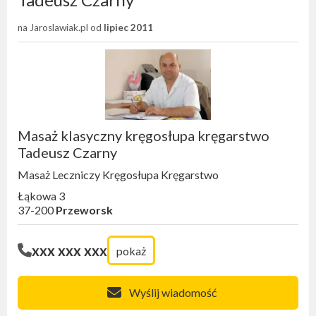
na Jaroslawiak.pl od
lipiec 2011
Masaż klasyczny kręgosłupa kręgarstwo
Tadeusz Czarny
Masaż Leczniczy Kręgosłupa Kręgarstwo
Łąkowa 3
37-200
Przeworsk
xxx xxx xxx
pokaż
Wyślij wiadomość