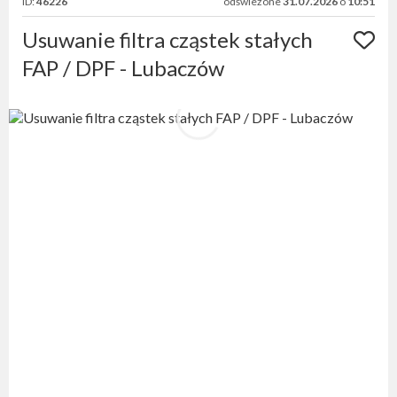
ID:
46226
odświeżone
31.07.2026
o
10:51
Usuwanie filtra cząstek stałych
FAP / DPF - Lubaczów