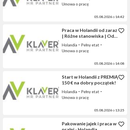
Tygodniówki | Wyjazd
Umowa o pracę
05.08.2026
o
14:42
Praca w Holandii od zaraz
| Różne stanowiska | Od
14,99 € brutto/h
Holandia
Pełny etat
Umowa o pracę
05.08.2026
o
14:08
Start w Holandii z PREMIĄ
150 € na dobry początek!
Holandia
Pełny etat
Umowa o pracę
05.08.2026
o
13:25
Pakowanie jajek i praca w
pralni - Holandia