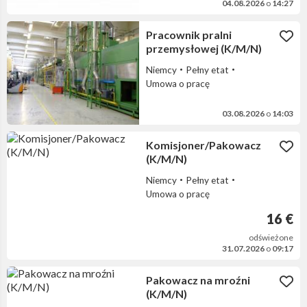
04.08.2026
o
14:27
Pracownik pralni
przemysłowej (K/M/N)
Niemcy
Pełny etat
Umowa o pracę
03.08.2026
o
14:03
Komisjoner/Pakowacz
(K/M/N)
Niemcy
Pełny etat
Umowa o pracę
16 €
odświeżone
31.07.2026
o
09:17
Pakowacz na mroźni
(K/M/N)