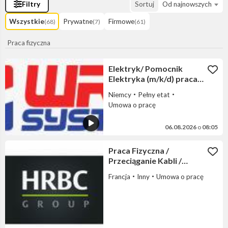
Filtry
Sortuj
Od najnowszych
Wszystkie
Prywatne
Firmowe
(68)
(7)
(61)
Praca fizyczna
Elektryk/ Pomocnik
Elektryka (m/k/d) praca
Niemcy
Niemcy
Pełny etat
Umowa o pracę
06.08.2026
o
08:05
Praca Fizyczna /
Przeciąganie Kabli /
Fotowoltaika - BEZ
Francja
Inny
Umowa o pracę
PRĄDU!