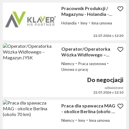
Pracownik Produkcji /
Magazynu - Holandia -
warzywa - paczki - kwiaty
Holandia
Inny
Inna umowa
22.07.2026
o
12:20
Operator/Operatorka
Wózka Widłowego –
Magazyn JYSK
Niemcy
Praca sezonowa
Umowa o pracę
Do negocjacji
odświeżone
22.07.2026
o
12:10
Praca dla spawacza MAG
- okolice Berlina (około 70
km)
Niemcy
Inny
Inna umowa