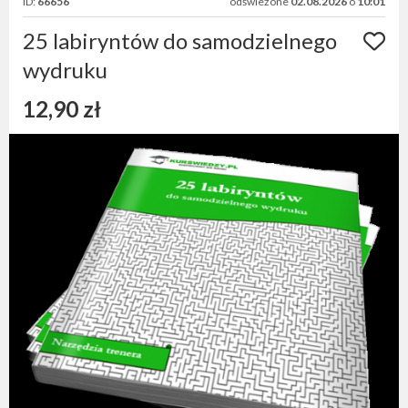
ID:
66656
odświeżone
02.08.2026
o
10:01
25 labiryntów do samodzielnego
wydruku
12,90 zł