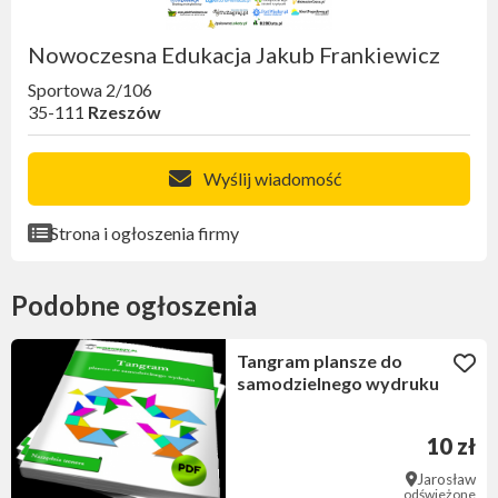
Nowoczesna Edukacja Jakub Frankiewicz
Sportowa 2/106
35-111
Rzeszów
Wyślij wiadomość
Strona i ogłoszenia firmy
Podobne ogłoszenia
Tangram plansze do
samodzielnego wydruku
10 zł
Jarosław
odświeżone