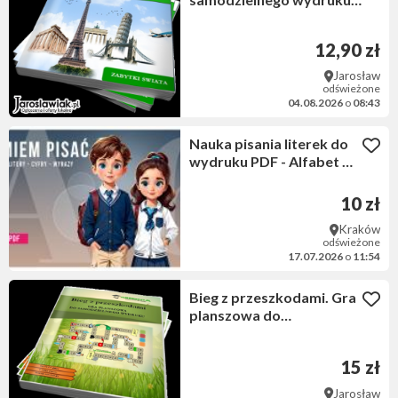
Zabytki świata
12,90 zł
Jarosław
odświeżone
04.08.2026
o
08:43
Nauka pisania literek do
wydruku PDF - Alfabet Do
pobrania
10 zł
Kraków
odświeżone
17.07.2026
o
11:54
Bieg z przeszkodami. Gra
planszowa do
samodzielnego wydruku.
15 zł
Jarosław