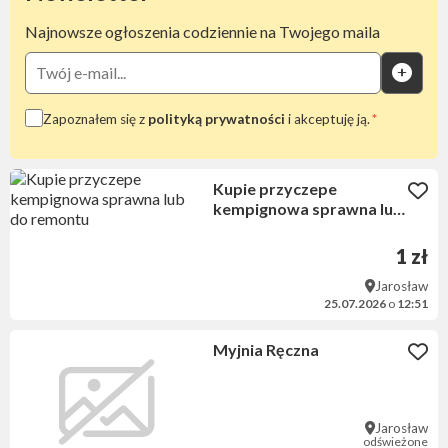
Najnowsze ogłoszenia codziennie na Twojego maila
Zapoznałem się z
polityką prywatności
i akceptuję ją.
Kupie przyczepe
kempignowa sprawna lub
do remontu
1 zł
Jarosław
25.07.2026
o
12:51
Myjnia Ręczna
Jarosław
odświeżone