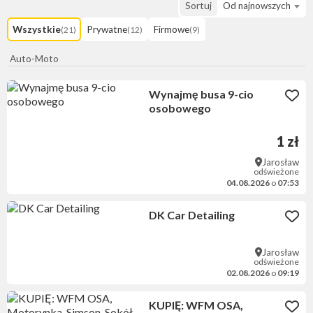
Sortuj
Od najnowszych
Wszystkie
Prywatne
Firmowe
(21)
(12)
(9)
Auto-Moto
Wynajmę busa 9-cio
osobowego
1 zł
Jarosław
odświeżone
04.08.2026
o
07:53
DK Car Detailing
Jarosław
odświeżone
02.08.2026
o
09:19
KUPIĘ: WFM OSA,