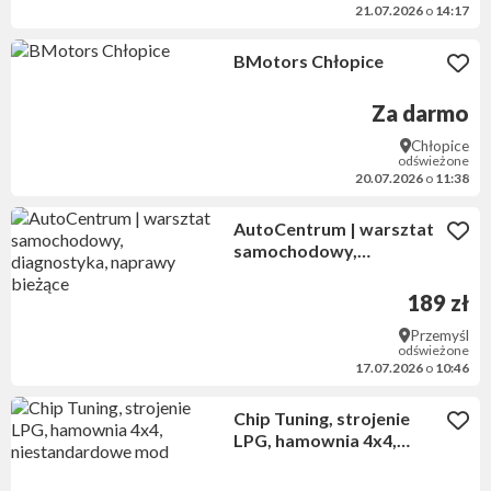
21.07.2026
o
14:17
BMotors Chłopice
Za darmo
Chłopice
odświeżone
20.07.2026
o
11:38
AutoCentrum | warsztat
samochodowy,
diagnostyka, naprawy
bieżące
189 zł
Przemyśl
odświeżone
17.07.2026
o
10:46
Chip Tuning, strojenie
LPG, hamownia 4x4,
niestandardowe mod