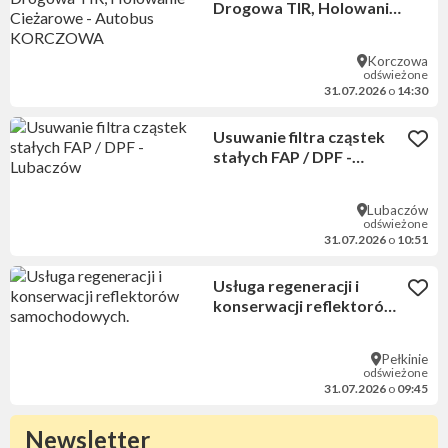
Drogowa TIR, Holowanie
Cieżarowe - Autobus
KORCZOWA
Korczowa
odświeżone
31.07.2026
o
14:30
Usuwanie filtra cząstek
stałych FAP / DPF -
Lubaczów
Lubaczów
odświeżone
31.07.2026
o
10:51
Usługa regeneracji i
konserwacji reflektorów
samochodowych.
Pełkinie
odświeżone
31.07.2026
o
09:45
Newsletter