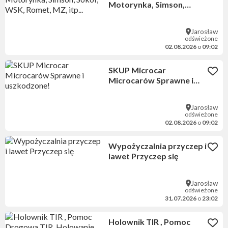
Motorynka, Simson,
Sokół, WSK, Romet, MZ,
itp...
Jarosław
odświeżone
02.08.2026
o
09:02
SKUP Microcar
Microcarów Sprawne i
uszkodzone!
Jarosław
odświeżone
02.08.2026
o
09:02
Wypożyczalnia przyczep i
lawet Przyczep się
Jarosław
odświeżone
31.07.2026
o
23:02
Holownik TIR , Pomoc