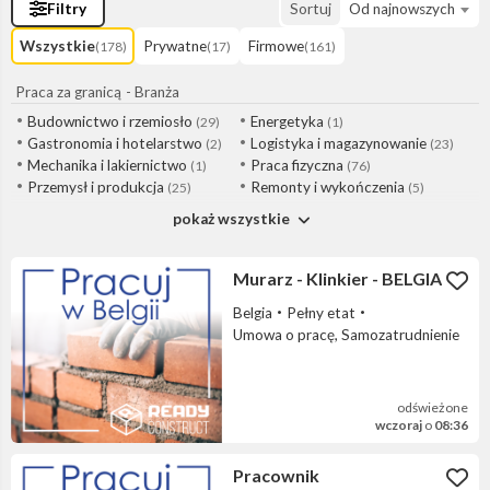
Filtry
Sortuj
Od najnowszych
Wszystkie
Prywatne
Firmowe
(178)
(17)
(161)
Praca za granicą
- Branża
Budownictwo i rzemiosło
Energetyka
(29)
(1)
Gastronomia i hotelarstwo
Logistyka i magazynowanie
(2)
(23)
Mechanika i lakiernictwo
Praca fizyczna
(1)
(76)
Przemysł i produkcja
Remonty i wykończenia
(25)
(5)
Rolnictwo i ogrodnictwo
Transport i spedycja
(5)
(8)
pokaż wszystkie
Pozostałe
(2)
Murarz - Klinkier - BELGIA
Belgia
Pełny etat
Umowa o pracę, Samozatrudnienie
odświeżone
wczoraj
o
08:36
Pracownik