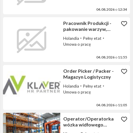
04.08.2026
o
12:34
Pracownik Produkcji -
pakowanie warzyw,
produkcja sałatek
Holandia
Pełny etat
Umowa o pracę
04.08.2026
o
11:55
Order Picker / Packer -
Magazyn Logistyczny
Holandia
Pełny etat
Umowa o pracę
04.08.2026
o
11:05
Operator/Operatorka
wózka widłowego
magazyn DGL