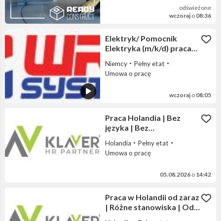
odświeżone
wczoraj
o
08:36
Elektryk/ Pomocnik
Elektryka (m/k/d) praca
Niemcy
Niemcy
Pełny etat
Umowa o pracę
wczoraj
o
08:05
Praca Holandia | Bez
języka | Bez
doświadczenia |
Holandia
Pełny etat
Tygodniówki | Wyjazd
Umowa o pracę
05.08.2026
o
14:42
Praca w Holandii od zaraz
| Różne stanowiska | Od
14,99 € brutto/h