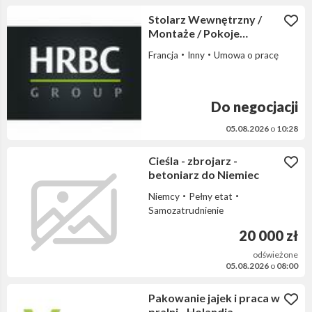
Stolarz Wewnętrzny /
Montaże / Pokoje
jednoosobowe / Bez
Francja
Inny
Umowa o pracę
języka obcego
Do negocjacji
05.08.2026
o
10:28
Cieśla - zbrojarz -
betoniarz do Niemiec
Niemcy
Pełny etat
Samozatrudnienie
20 000 zł
odświeżone
05.08.2026
o
08:00
Pakowanie jajek i praca w
pralni - Holandia