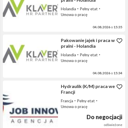
Holandia
Pełny etat
Umowa o pracę
04.08.2026
o
15:35
Pakowanie jajek i praca w
pralni - Holandia
Holandia
Pełny etat
Umowa o pracę
04.08.2026
o
15:34
Hydraulik (K/M) praca we
Francji
Francja
Pełny etat
Umowa o pracę
Do negocjacji
odświeżone