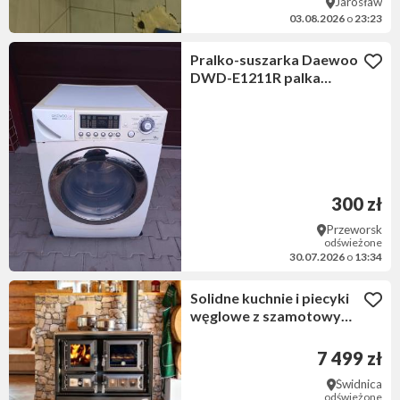
Jarosław
03.08.2026
o
23:23
Pralko-suszarka Daewoo
DWD-E1211R palka
suszarka
300 zł
Przeworsk
odświeżone
30.07.2026
o
13:34
Solidne kuchnie i piecyki
węglowe z szamotowym
paleniskiem
7 499 zł
Świdnica
odświeżone