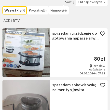
Sortuj
Od najnowszych
Wszystkie
Prywatne
Firmowe
(7)
(3)
(4)
AGD i RTV
sprzedam urządzenie do
gotowania naparze silwer
crest nie używane spra
80 zł
Jarosław
odświeżone
04.08.2026
o
07:12
sprzedam sokowirówkę
zelmer typ jowita