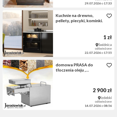
29.07.2026
o
17:33
Kuchnie na drewno,
pellety, piecyki, kominki.
1 zł
Świdnica
odświeżone
22.07.2026
o
17:55
domowa PRASA do
tłoczenia oleju ,
wyciskarka 230V, 600W
2 900 zł
Izdebki
odświeżone
14.07.2026
o
08:56