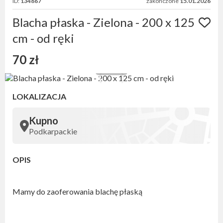
ID:
134867
zakończone
15.01.2026
Blacha płaska - Zielona - 200 x 125
cm - od ręki
70 zł
LOKALIZACJA
Kupno
Podkarpackie
OPIS
Mamy do zaoferowania blachę płaską