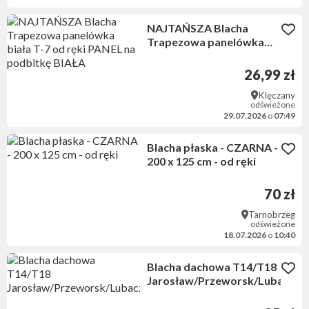
NAJTAŃSZA Blacha
Trapezowa panelówka
biała T-7 od ręki PANEL na
podbitkę BIAŁA
26,99 zł
Klęczany
odświeżone
29.07.2026
o
07:49
Blacha płaska - CZARNA -
200 x 125 cm - od ręki
70 zł
Tarnobrzeg
odświeżone
18.07.2026
o
10:40
Blacha dachowa T14/T18
Jarosław/Przeworsk/Lubaczó