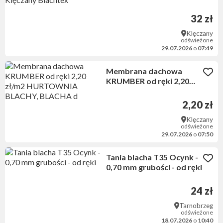
Klęczany Blachtex
32 zł
Klęczany
odświeżone
29.07.2026
o
07:49
Membrana dachowa
KRUMBER od ręki 2,20
zł/m2 HURTOWNIA
BLACHY, BLACHA d
2,20 zł
Klęczany
odświeżone
29.07.2026
o
07:50
Tania blacha T35 Ocynk -
0,70 mm grubości - od ręki
24 zł
Tarnobrzeg
odświeżone
18.07.2026
o
10:40