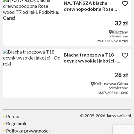
NAJTAŃSZA blacha
drewnopodobna Rose
wood T7 od ręki.
Podbitka, Garaż
32 zł
Klęczany
odświeżone
29.07.2026
o
07:49
Blacha trapezowa T18
ocynk wysokiej jakości -
Od ręki
26 zł
Kolbuszowa Górna
odświeżone
18.07.2026
o
10:40
Pomoc
© 2009-2026 Jaroslawiak.pl
Regulamin
Polityka prywatności