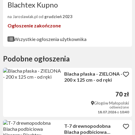
Blachtex Kupno
na Jaroslawiak.pl od
grudzień 2023
Ogłoszenie zakończone
Wszystkie ogłoszenia użytkownika
Podobne ogłoszenia
Blacha płaska - ZIELONA -
200 x 125 cm - od ręki
70 zł
Głogów Małopolski
odświeżone
18.07.2026
o
10:40
T-7 drewnopodobna
Blacha podbiciowa