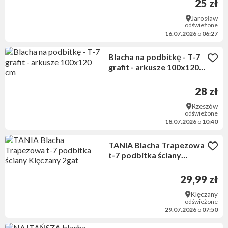
25 zł
Jarosław
odświeżone
16.07.2026
o
06:27
Blacha na podbitkę - T-7
grafit - arkusze 100x120
cm
28 zł
Rzeszów
odświeżone
18.07.2026
o
10:40
TANIA Blacha Trapezowa
t-7 podbitka ściany
Klęczany 2gat
29,99 zł
Klęczany
odświeżone
29.07.2026
o
07:50