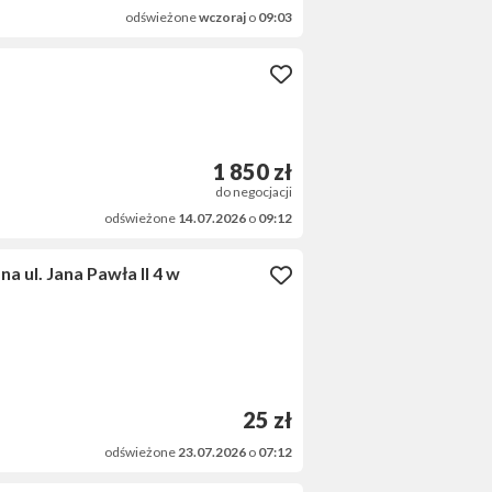
odświeżone
wczoraj
o
09:03
1 850 zł
do negocjacji
odświeżone
14.07.2026
o
09:12
ul. Jana Pawła II 4 w
25 zł
odświeżone
23.07.2026
o
07:12