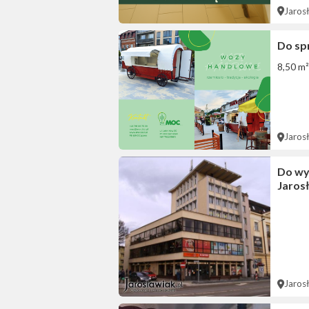
Jaros
Do sp
8,50 m²
Jaros
Do wy
Jaros
Jaros