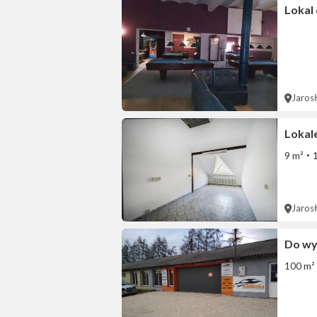
Lokal
Jaros
Lokal
9 m²
Jaros
Do wy
100 m²