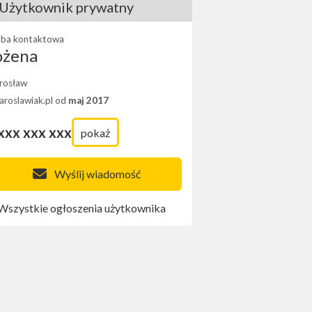
Użytkownik prywatny
ba kontaktowa
ożena
rosław
Jaroslawiak.pl od
maj 2017
xxx xxx xxx
pokaż
Wyślij wiadomość
Wszystkie ogłoszenia użytkownika