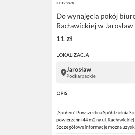
ID:
128878
Do wynajęcia pokój biuro
Racławickiej w Jarosław
11 zł
LOKALIZACJA
Jarosław
Podkarpackie
OPIS
„Społem” Powszechna Spółdzielnia S
powierzchni 44 m2 na ul. Racławickiej
Szczegółowe informacje można uzyska