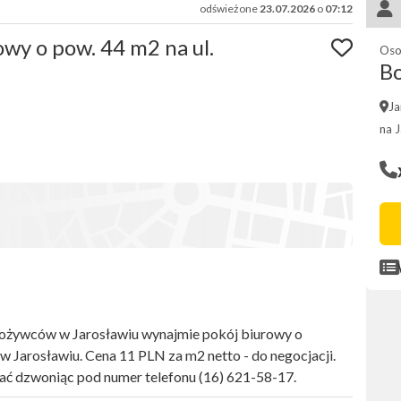
odświeżone
23.07.2026
o
07:12
wy o pow. 44 m2 na ul.
Oso
B
Ja
na 
pożywców w Jarosławiu wynajmie pokój biurowy o
 w Jarosławiu. Cena 11 PLN za m2 netto - do negocjacji.
ć dzwoniąc pod numer telefonu (16) 621-58-17.