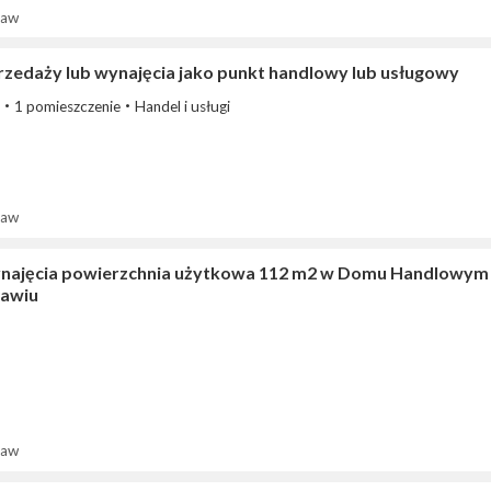
ław
rzedaży lub wynajęcia jako punkt handlowy lub usługowy
1 pomieszczenie
Handel i usługi
ław
najęcia powierzchnia użytkowa 112 m2 w Domu Handlowym na 
ławiu
ław