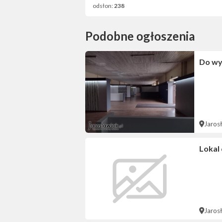
odsłon:
238
Podobne ogłoszenia
Do wy
Jaros
Lokal
Jaros