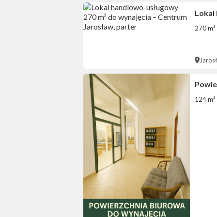
Lokal
270 m²
Jaros
Powier
124 m²