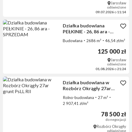
Jarosław
odświeżone
09.07.2026
o
11:14
Działka budowlana
PEŁKINIE - 26, 86 ara -
SPRZEDAM
Budowlana
2686 m²
46,54 zł/m²
125 000 zł
Jarosław
odświeżone
01.08.2026
o
21:24
Działka budowlana w
Rozbórz Okrągły 27ar
grunt PsLL RII
Rolno-budowlana
27 m²
2 907,41 zł/m²
78 500 zł
do negocjacji
Rozbórz Okrągły
odświeżone