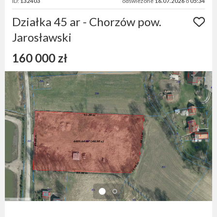
ID:
132403
odświeżone
16.07.2026
o
05:34
Działka 45 ar - Chorzów pow.
Jarosławski
160 000 zł