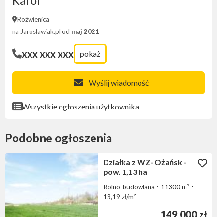
Karol
Roźwienica
na Jaroslawiak.pl od
maj 2021
xxx xxx xxx
pokaż
Wyślij wiadomość
Wszystkie ogłoszenia użytkownika
Podobne ogłoszenia
Działka z WZ- Ożańsk -
pow. 1,13 ha
Rolno-budowlana
11300 m²
13,19 zł/m²
149 000 zł