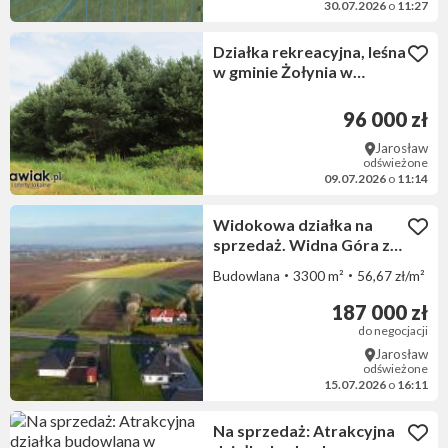
30.07.2026
o
11:27
Działka rekreacyjna, leśna
w gminie Żołynia w
powiecie łańcuckim
96 000 zł
Jarosław
odświeżone
09.07.2026
o
11:14
Widokowa działka na
sprzedaż. Widna Góra z
Warunkami Zabudowy
Budowlana
3300 m²
56,67 zł/m²
187 000 zł
do negocjacji
Jarosław
odświeżone
15.07.2026
o
16:11
Na sprzedaż: Atrakcyjna