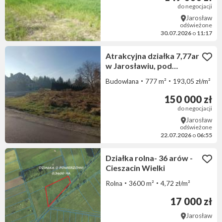
do negocjacji
Jarosław
odświeżone
30.07.2026
o
11:17
Atrakcyjna działka 7,77ar
w Jarosławiu, pod
budowę domu
Budowlana
777 m²
193,05 zł/m²
150 000 zł
do negocjacji
Jarosław
odświeżone
22.07.2026
o
06:55
Działka rolna- 36 arów -
Cieszacin Wielki
Rolna
3600 m²
4,72 zł/m²
17 000 zł
Jarosław