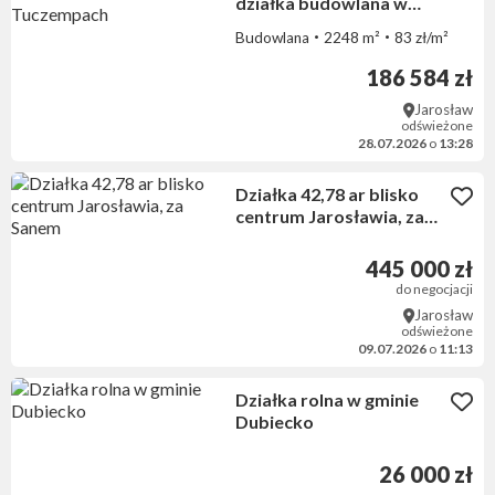
działka budowlana w
Tuczempach
Budowlana
2248 m²
83 zł/m²
186 584 zł
Jarosław
odświeżone
28.07.2026
o
13:28
Działka 42,78 ar blisko
centrum Jarosławia, za
Sanem
445 000 zł
do negocjacji
Jarosław
odświeżone
09.07.2026
o
11:13
Działka rolna w gminie
Dubiecko
26 000 zł