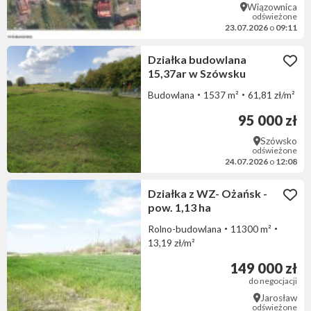
Wiązownica
odświeżone
23.07.2026
o
09:11
Działka budowlana
15,37ar w Szówsku
Budowlana
1537 m²
61,81 zł/m²
95 000 zł
Szówsko
odświeżone
24.07.2026
o
12:08
Działka z WZ- Ożańsk -
pow. 1,13 ha
Rolno-budowlana
11300 m²
13,19 zł/m²
149 000 zł
do negocjacji
Jarosław
odświeżone