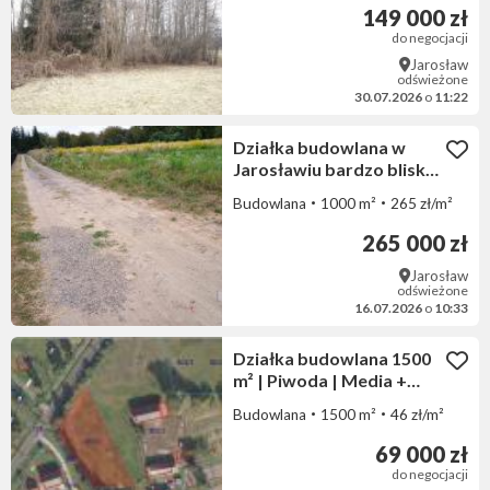
149 000 zł
do negocjacji
Jarosław
odświeżone
30.07.2026
o
11:22
Działka budowlana w
Jarosławiu bardzo blisko
centrum 10 ar
Budowlana
1000 m²
265 zł/m²
265 000 zł
Jarosław
odświeżone
16.07.2026
o
10:33
Działka budowlana 1500
m² | Piwoda | Media +
warunki zabudowy
Budowlana
1500 m²
46 zł/m²
69 000 zł
do negocjacji