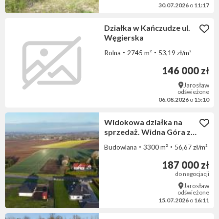
30.07.2026
o
11:17
Działka w Kańczudze ul.
Węgierska
Rolna
2745 m²
53,19 zł/m²
146 000 zł
Jarosław
odświeżone
06.08.2026
o
15:10
Widokowa działka na
sprzedaż. Widna Góra z
Warunkami Zabudowy
Budowlana
3300 m²
56,67 zł/m²
187 000 zł
do negocjacji
Jarosław
odświeżone
15.07.2026
o
16:11