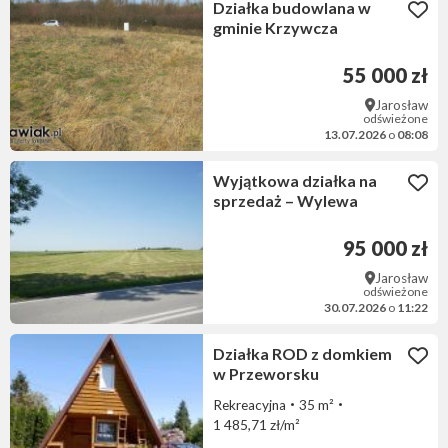
Działka budowlana w
gminie Krzywcza
55 000 zł
Jarosław
odświeżone
13.07.2026
o
08:08
Wyjątkowa działka na
sprzedaż – Wylewa
95 000 zł
Jarosław
odświeżone
30.07.2026
o
11:22
Działka ROD z domkiem
w Przeworsku
Rekreacyjna
35 m²
1 485,71 zł/m²