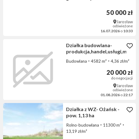
50 000 zł
Jarosław
odświeżone
16.07.2026
o
10:33
Działka budowlana-
produkcja,handel,usługi,magaz
Budowlana
4582 m²
4,36 zł/m²
20 000 zł
do negocjacji
Jarosław
odświeżone
01.08.2026
o
22:17
Działka z WZ- Ożańsk -
pow. 1,13 ha
Rolno-budowlana
11300 m²
13,19 zł/m²