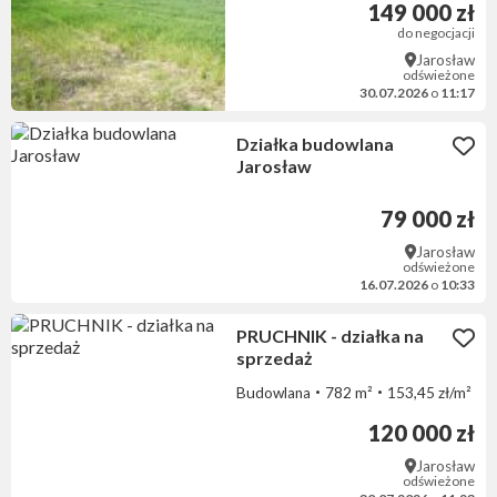
149 000 zł
do negocjacji
Jarosław
odświeżone
30.07.2026
o
11:17
Działka budowlana
Jarosław
79 000 zł
Jarosław
odświeżone
16.07.2026
o
10:33
PRUCHNIK - działka na
sprzedaż
Budowlana
782 m²
153,45 zł/m²
120 000 zł
Jarosław
odświeżone