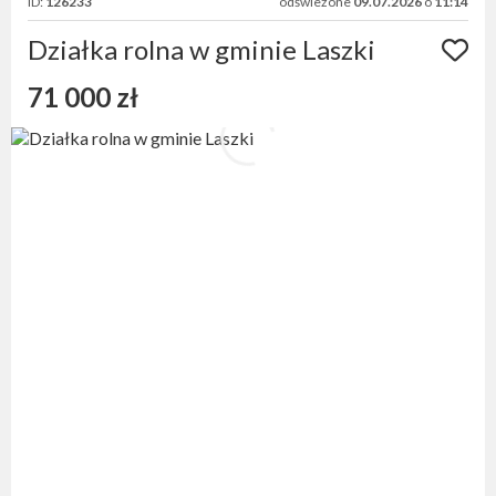
ID:
126233
odświeżone
09.07.2026
o
11:14
Działka rolna w gminie Laszki
71 000 zł