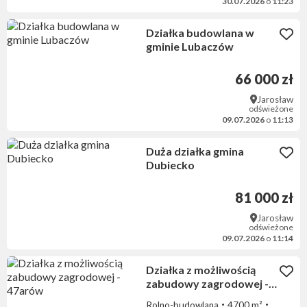
30.07.2026
o
11:23
Działka budowlana w
gminie Lubaczów
66 000 zł
Jarosław
odświeżone
09.07.2026
o
11:13
Duża działka gmina
Dubiecko
81 000 zł
Jarosław
odświeżone
09.07.2026
o
11:14
Działka z możliwością
zabudowy zagrodowej -
47arów
Rolno-budowlana
4700 m²