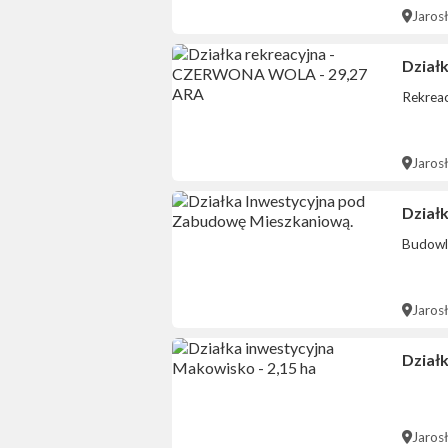
Jaros
Dział
Rekrea
Jaros
Dział
Budowl
Jaros
Dział
Jaros