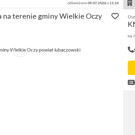
odświeżone
09.07.2026
o
11:14
 na terenie gminy Wielkie Oczy
Oso
K
na 