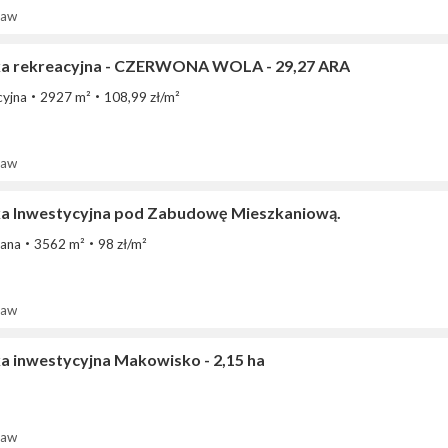
ław
ka rekreacyjna - CZERWONA WOLA - 29,27 ARA
cyjna
2927 m²
108,99 zł/m²
ław
ka Inwestycyjna pod Zabudowę Mieszkaniową.
ana
3562 m²
98 zł/m²
ław
ka inwestycyjna Makowisko - 2,15 ha
ław