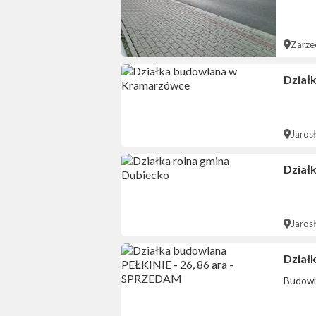
Zarze
Dział
Jaros
Dział
Jaros
Dział
Budowl