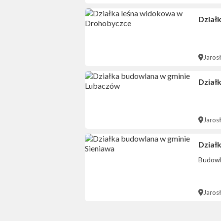
Dział
Jaros
Dział
Jaros
Dział
Budowl
Jaros