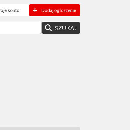
+
oje konto
Dodaj ogłoszenie
SZUKAJ