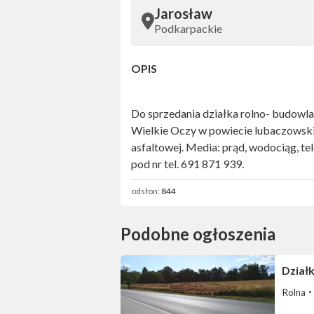
Jarosław
Podkarpackie
OPIS
Do sprzedania działka rolno- budowlan
Wielkie Oczy w powiecie lubaczowskim
asfaltowej. Media: prąd, wodociąg, te
pod nr tel. 691 871 939.
odsłon:
844
Podobne ogłoszenia
Dział
Rolna