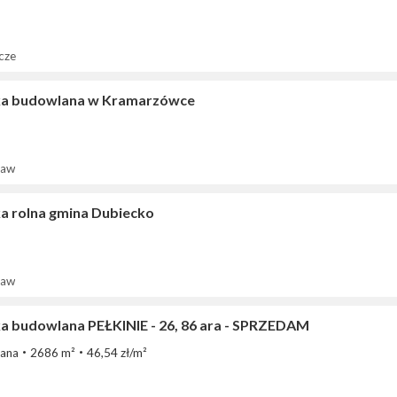
cze
ka budowlana w Kramarzówce
ław
ka rolna gmina Dubiecko
ław
ka budowlana PEŁKINIE - 26, 86 ara - SPRZEDAM
ana
2686 m²
46,54 zł/m²