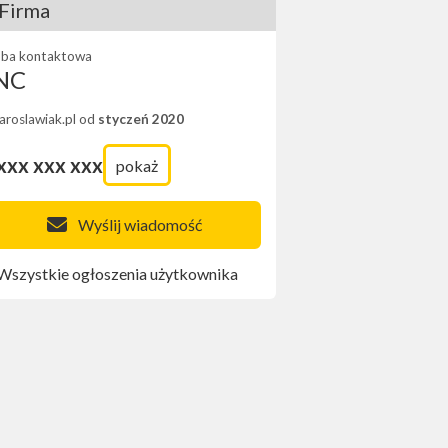
Firma
ba kontaktowa
NC
Jaroslawiak.pl od
styczeń 2020
xxx xxx xxx
pokaż
Wyślij wiadomość
Wszystkie ogłoszenia użytkownika