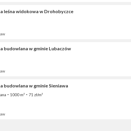
ka leśna widokowa w Drohobyczce
ław
ka budowlana w gminie Lubaczów
ław
ka budowlana w gminie Sieniawa
ana
1000 m²
71 zł/m²
ław