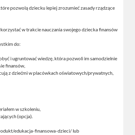
które pozwolą dziecku lepiej zrozumieć zasady rządzące
ykorzystać w trakcie nauczania swojego dziecka finansów
ystkim do:
obyć i ugruntować wiedzę, która pozwoli im samodzielnie
ie finansów,
cują z dziećmi w placówkach oświatowych/prywatnych,
riałem w szkoleniu,
jących (opcja).
rodukt/edukacja-finansowa-dzieci/ lub