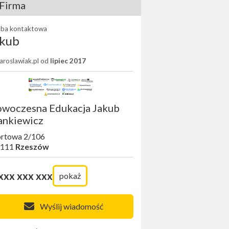
Firma
ba kontaktowa
akub
Jaroslawiak.pl od
lipiec 2017
woczesna Edukacja Jakub
ankiewicz
rtowa 2/106
-111
Rzeszów
xxx xxx xxx
pokaż
Wyślij wiadomość