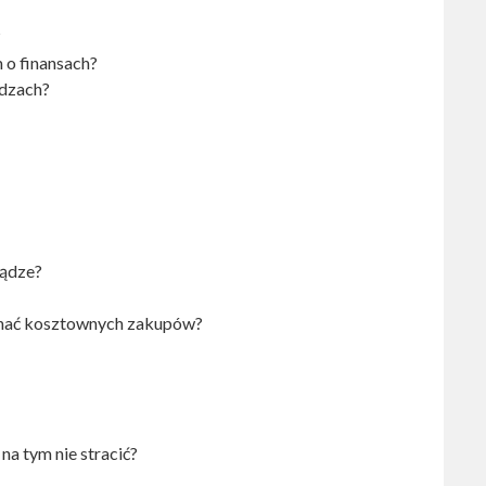
?
 o finansach?
ądzach?
iądze?
onać kosztownych zakupów?
a tym nie stracić?