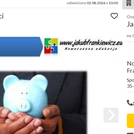
odświeżone
02.08.2026
o
10:30
ci
Oso
J
na 
No
Fr
Spo
35