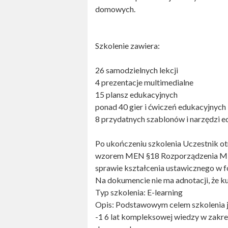
domowych.
Szkolenie zawiera:
26 samodzielnych lekcji
4 prezentacje multimedialne
15 plansz edukacyjnych
ponad 40 gier i ćwiczeń edukacyjnych
8 przydatnych szablonów i narzędzi 
Po ukończeniu szkolenia Uczestnik o
wzorem MEN §18 Rozporządzenia Minis
sprawie kształcenia ustawicznego w 
Na dokumencie nie ma adnotacji, że kur
Typ szkolenia: E-learning
Opis: Podstawowym celem szkolenia j
-1 6 lat kompleksowej wiedzy w zakr