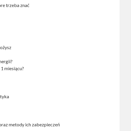
óre trzeba znać
łożysz
nergii?
 1 miesiącu?
atyka
oraz metody ich zabezpieczeń