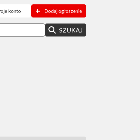
+
oje konto
Dodaj ogłoszenie
SZUKAJ