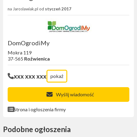
na Jaroslawiak.pl od
styczeń 2017
DomOgrodiMy
Mokra 119
37-565
Roźwienica
xxx xxx xxx
pokaż
Wyślij wiadomość
Strona i ogłoszenia firmy
Podobne ogłoszenia