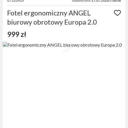
ID:
121915
odświeżone
17.07.2026
o
08:06
Fotel ergonomiczny ANGEL
biurowy obrotowy Europa 2.0
999 zł