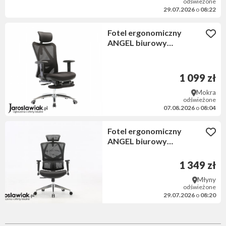
odświeżone
29.07.2026
o
08:22
Fotel ergonomiczny
ANGEL biurowy
obrotowy eurOpa plus z
podnóżkiem
1 099 zł
Mokra
odświeżone
07.08.2026
o
08:04
Fotel ergonomiczny
ANGEL biurowy
obrotowy Dakota 2.0
1 349 zł
Młyny
odświeżone
29.07.2026
o
08:20