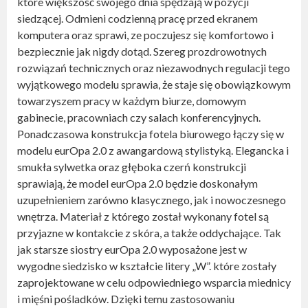
które większość swojego dnia spędzają w pozycji
siedzącej. Odmieni codzienną pracę przed ekranem
komputera oraz sprawi, ze poczujesz się komfortowo i
bezpiecznie jak nigdy dotąd. Szereg prozdrowotnych
rozwiązań technicznych oraz niezawodnych regulacji tego
wyjątkowego modelu sprawia, że staje się obowiązkowym
towarzyszem pracy w każdym biurze, domowym
gabinecie, pracowniach czy salach konferencyjnych.
Ponadczasowa konstrukcja fotela biurowego łączy się w
modelu eurOpa 2.0 z awangardową stylistyką. Elegancka i
smukła sylwetka oraz głęboka czerń konstrukcji
sprawiają, że model eurOpa 2.0 będzie doskonałym
uzupełnieniem zarówno klasycznego, jak i nowoczesnego
wnętrza. Materiał z którego został wykonany fotel są
przyjazne w kontakcie z skóra, a także oddychające. Tak
jak starsze siostry eurOpa 2.0 wyposażone jest w
wygodne siedzisko w kształcie litery „W”. które zostały
zaprojektowane w celu odpowiedniego wsparcia miednicy
i mięśni pośladków. Dzięki temu zastosowaniu