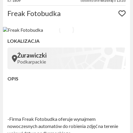
ID:
1609
odświeżone
wczoraj
o
13:35
Freak Fotobudka
LOKALIZACJA
Żurawiczki
Podkarpackie
OPIS
-Firma Freak Fotobudka oferuje wynajmem
nowoczesnych automatów do robienia zdjęć na terenie