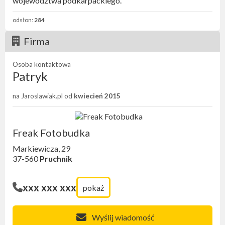
województwa podkarpackiego.
odsłon:
284
Firma
Osoba kontaktowa
Patryk
na Jaroslawiak.pl od
kwiecień 2015
Freak Fotobudka
Markiewicza, 29
37-560
Pruchnik
xxx xxx xxx
pokaż
Wyślij wiadomość