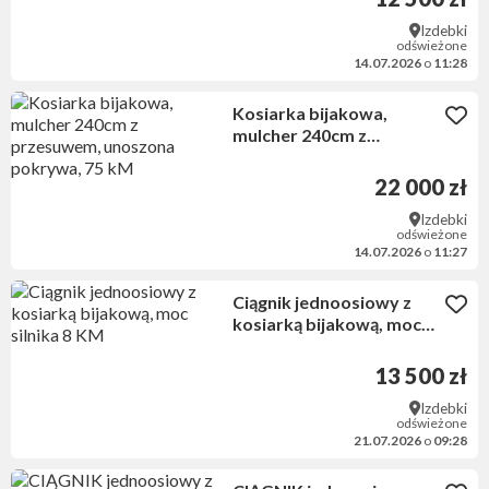
Izdebki
odświeżone
14.07.2026
o
11:28
Kosiarka bijakowa,
mulcher 240cm z
przesuwem, unoszona
pokrywa, 75 kM
22 000 zł
Izdebki
odświeżone
14.07.2026
o
11:27
Ciągnik jednoosiowy z
kosiarką bijakową, moc
silnika 8 KM
13 500 zł
Izdebki
odświeżone
21.07.2026
o
09:28