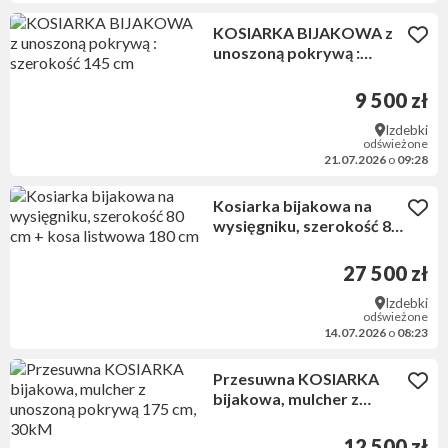
KOSIARKA BIJAKOWA z
unoszoną pokrywą :
szerokość 145 cm
9 500 zł
Izdebki
odświeżone
21.07.2026
o
09:28
Kosiarka bijakowa na
wysięgniku, szerokość 80
cm + kosa listwowa 180
cm
27 500 zł
Izdebki
odświeżone
14.07.2026
o
08:23
Przesuwna KOSIARKA
bijakowa, mulcher z
unoszoną pokrywą 175
cm, 30kM
12 500 zł