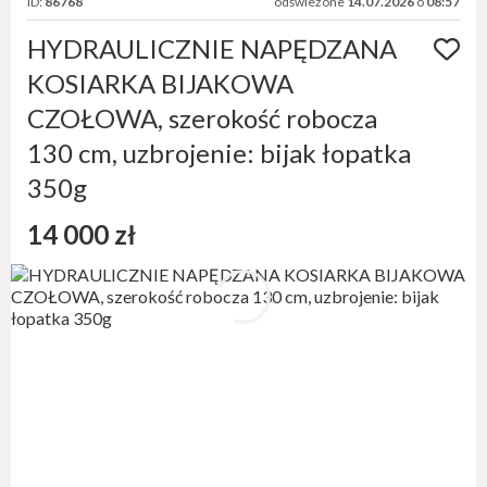
ID:
86768
odświeżone
14.07.2026
o
08:57
HYDRAULICZNIE NAPĘDZANA
KOSIARKA BIJAKOWA
CZOŁOWA, szerokość robocza
130 cm, uzbrojenie: bijak łopatka
350g
14 000 zł