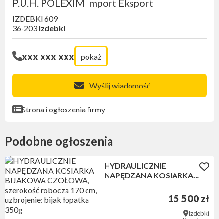
P.U.H. POLEXIM Import Eksport
IZDEBKI 609
36-203
Izdebki
xxx xxx xxx
pokaż
Wyślij wiadomość
Strona i ogłoszenia firmy
Podobne ogłoszenia
HYDRAULICZNIE
NAPĘDZANA KOSIARKA
BIJAKOWA CZOŁOWA,
szerokość robocza 170
15 500 zł
cm, uzbrojenie: bijak
Izdebki
łopatka 350g