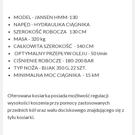
MODEL - JANSEN HMM-130
NAPĘD - HYDRAULIKA CIĄGNIKA
SZEROKOŚĆ ROBOCZA 130 CM
MASA - 320 kg
CAŁKOWITA SZEROKOŚĆ - 140 CM
OPTYMALNY PRZEPŁYW OLEJU - 50 l/min
CIŚNIENIE ROBOCZE - 180-200 BAR
TYP NOŻA - BIJAK 350 G, 22 SZT.
MINIMALNA MOC CIĄGNIKA - 15 kM
Oferowana kosiarka posiada możliwość regulacji
wysokości koszenia przy pomocy zastosowanych
przednich kół oraz wału dociskowego znajdującego się z
tyłu kosiarki.