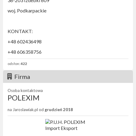
36-203 Izdebki 609
woj. Podkarpackie
KONTAKT:
+48 602436498
+48 606358756
odsłon:
422
Firma
Osoba kontaktowa
POLEXIM
na Jaroslawiak.pl od
grudzień 2018