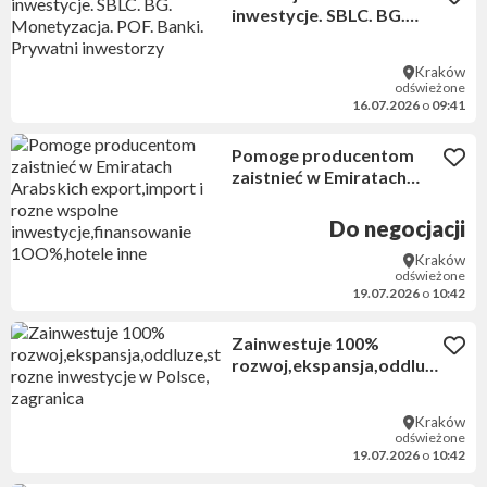
inwestycje. SBLC. BG.
Monetyzacja. POF. Banki.
Prywatni inwestorzy
Kraków
odświeżone
16.07.2026
o
09:41
Pomoge producentom
zaistnieć w Emiratach
Arabskich export,import i
rozne wspolne
Do negocjacji
inwestycje,finansowanie
Kraków
1OO%,hotele inne
odświeżone
19.07.2026
o
10:42
Zainwestuje 100%
rozwoj,ekspansja,oddluze,star
rozne inwestycje w
Polsce, zagranica
Kraków
odświeżone
19.07.2026
o
10:42