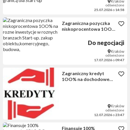
Kraków
kraju, za granicą dla Start-
odświeżone
up
25.07.2026
o
14:58
Zagraniczna pozyczka
niskoprocentowa 1OO%
na rozne inwestycje w
roznych branzach Start-
Do negocjacji
up. zakup
Kraków
obiektu,komercyjnego,
odświeżone
budowa,
17.07.2026
o
09:47
Zagraniczny kredyt
1OO% na dochodowe
inwestycje rozne branze
w kraju, zagranica dla
nowej spolki celowej
Kraków
odświeżone
12.07.2026
o
23:47
Finansuje 100%