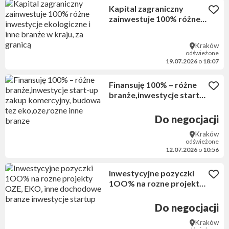
Kapital zagraniczny
zainwestuje 100% różne
inwestycje ekologiczne i
inne branże w kraju, za
Kraków
granicą
odświeżone
19.07.2026
o
18:07
Finansuję 100% – różne
branże,inwestycje start-
up zakup komercyjny,
budowa tez
Do negocjacji
eko,oze,rozne inne
Kraków
branze
odświeżone
12.07.2026
o
10:56
Inwestycyjne pozyczki
1OO% na rozne projekty
OZE, EKO, inne
dochodowe branze
Do negocjacji
inwestycje startup
Kraków