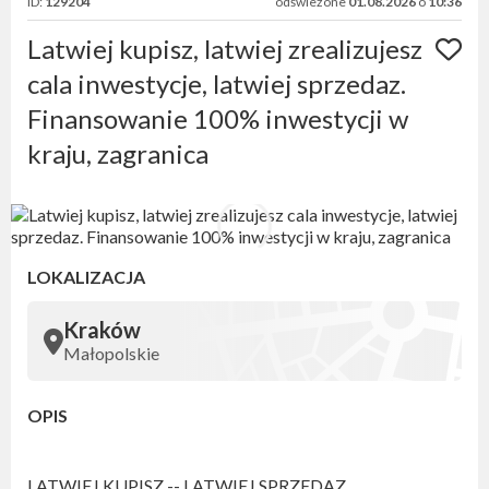
ID:
129204
odświeżone
01.08.2026
o
10:36
Latwiej kupisz, latwiej zrealizujesz
cala inwestycje, latwiej sprzedaz.
Finansowanie 100% inwestycji w
kraju, zagranica
LOKALIZACJA
Kraków
Małopolskie
OPIS
LATWIEJ KUPISZ -- LATWIEJ SPRZEDAZ