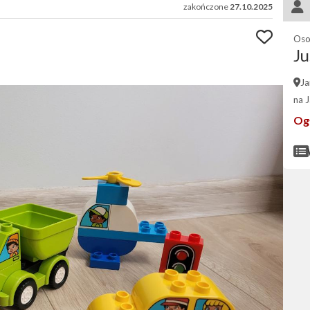
zakończone
27.10.2025
Oso
Ju
Ja
na 
Og