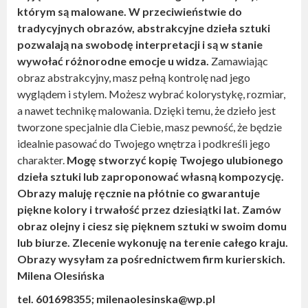
którym są malowane. W przeciwieństwie do
tradycyjnych obrazów, abstrakcyjne dzieła sztuki
pozwalają na swobodę interpretacji i są w stanie
wywołać różnorodne emocje u widza.
Zamawiając
obraz abstrakcyjny, masz pełną kontrolę nad jego
wyglądem i stylem. Możesz wybrać kolorystykę, rozmiar,
a nawet technikę malowania. Dzięki temu, że dzieło jest
tworzone specjalnie dla Ciebie, masz pewność, że będzie
idealnie pasować do Twojego wnętrza i podkreśli jego
charakter.
Mogę stworzyć kopię Twojego ulubionego
dzieła sztuki lub zaproponować własną kompozycję.
Obrazy maluję ręcznie na płótnie co gwarantuje
piękne kolory i trwałość przez dziesiątki lat. Zamów
obraz olejny i ciesz się pięknem sztuki w swoim domu
lub biurze. Zlecenie wykonuję na terenie całego kraju.
Obrazy wysyłam za pośrednictwem firm kurierskich.
Milena Olesińska
tel. 601698355; milenaolesinska@wp.pl