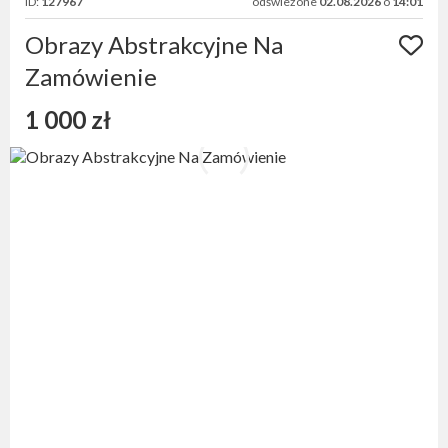
ID:
127967
odświeżone
02.08.2026
o
14:01
Obrazy Abstrakcyjne Na
Zamówienie
1 000 zł