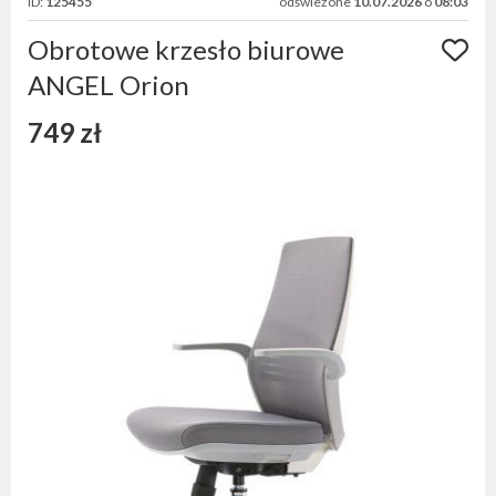
ID:
125455
odświeżone
10.07.2026
o
08:03
Obrotowe krzesło biurowe
ANGEL Orion
749 zł