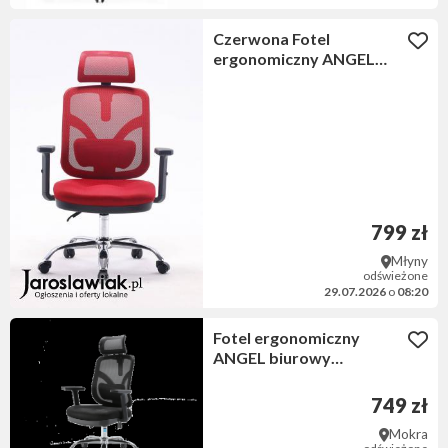
Czerwona Fotel
ergonomiczny ANGEL
biurowy obrotowy
jOkasta
799 zł
Młyny
odświeżone
29.07.2026
o
08:20
Fotel ergonomiczny
ANGEL biurowy
obrotowy jOkasta
749 zł
Mokra