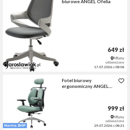
biurowe ANGEL Ofelia
649 zł
Młyny
odświeżone
17.07.2026
o
08:06
Fotel biurowy
ergonomiczny ANGEL
Stelio Zielony
999 zł
Młyny
odświeżone
29.07.2026
o
08:21