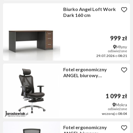
Biurko Angel Loft Work
Dark 160 cm
999 zł
Młyny
odświeżone
29.07.2026
o
08:21
Fotel ergonomiczny
ANGEL biurowy
obrotowy eurOpa plus z
podnóżkiem
1 099 zł
Mokra
odświeżone
wczoraj
o
08:04
Fotel ergonomiczny