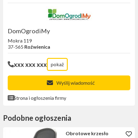
DomOgrodiMy
Mokra 119
37-565
Roźwienica
xxx xxx xxx
pokaż
Wyślij wiadomość
Strona i ogłoszenia firmy
Podobne ogłoszenia
Obrotowe krzesło