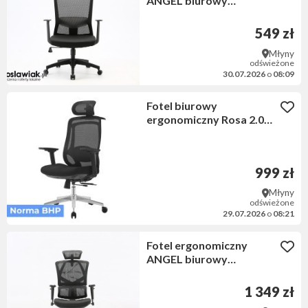
ANGEL biurowy
obrotowy JuliO
549 zł
Młyny
odświeżone
30.07.2026
o
08:09
Fotel biurowy
ergonomiczny Rosa 2.0
czarny ANGEL
999 zł
Młyny
odświeżone
29.07.2026
o
08:21
Fotel ergonomiczny
ANGEL biurowy
obrotowy Dakota 2.0
1 349 zł