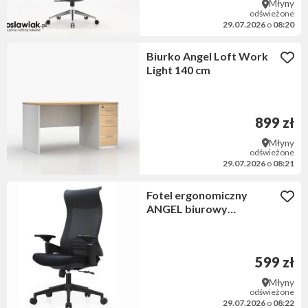
Młyny
odświeżone
29.07.2026
o
08:20
Biurko Angel Loft Work
Light 140 cm
899 zł
Młyny
odświeżone
29.07.2026
o
08:21
Fotel ergonomiczny
ANGEL biurowy
obrotowy Mimoza
599 zł
Młyny
odświeżone
29.07.2026
o
08:22