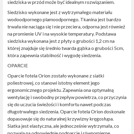
siedziska w przód może być idealnym rozwiązaniem.
Siedzisko wykonane jest z wytrzymałego materiału
wodoodpornego plamoodpornego. Tkanina jest bardzo
trwała nie naciąga się i nie przeciera, odporna jest również
na promienie UV i na wysokie temperatury. Podstawa
siedziska wykonana jest z płyty o grubości 1,2 cm na
której znajduje się średnio twarda gąbka o grubości 5cm,
która zapewnia stabilność i wygodę siedzenia.
OPARCIE
Oparcie fotela Orion zostało wykonane z siatki
poliestrowej, co stanowi istotny element jego
ergonomicznego projektu. Zapewnia ona optymalną
wentylację i swobodny przepływ powietrza, co przyczynia
się do uczucia świeżości i komfortu nawet podczas
długotrwałego siedzenia. Oparcie fotela Orion doskonale
dopasowuje się do naturalnej krzywizny kręgosłupa.
Siatka jest elastyczna, ale jednocześnie wytrzymała, co
pozwala na odpowiednie podparcie i równomierne