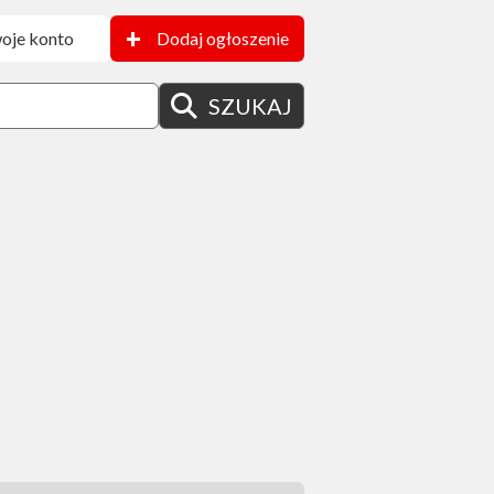
+
oje konto
Dodaj ogłoszenie
SZUKAJ