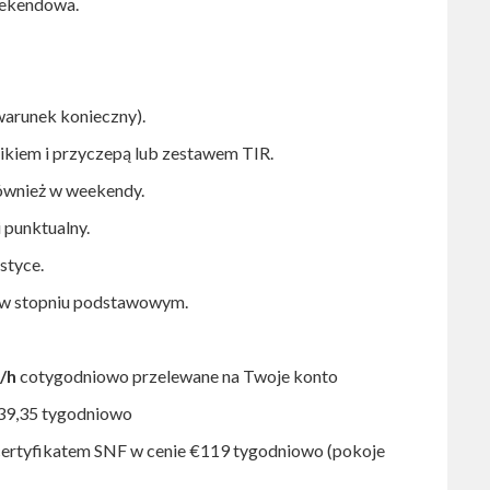
eekendowa.
warunek konieczny).
ikiem i przyczepą lub zestawem TIR.
również w weekendy.
 punktualny.
styce.
m w stopniu podstawowym.
o/h
cotygodniowo przelewane na Twoje konto
€39,35 tygodniowo
certyfikatem SNF w cenie €119 tygodniowo (pokoje