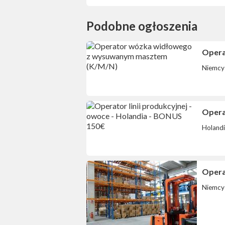
Podobne ogłoszenia
Opera
Niemcy
Operat
Holand
Opera
Niemcy