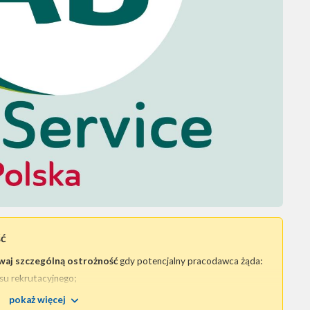
ść
waj szczególną ostrożność
gdy potencjalny pracodawca żąda:
su rekrutacyjnego;
odu osobistego
lub jakiegokolwiek innego dokumentu tożsamości.
pokaż więcej
 i mogą wskazywać na chęć oszustwa
.