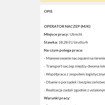
W każdej tego typu sytuacji prosimy
OPIS
Zwróć szczególną uwagę
czy ofert
jednoznacznie zidentyfikować praco
numer telefonu,
OPERATOR NACZEP (M/K)
adres e-mail (najlepiej w domenie
adres siedziby.
Miejsce pracy:
Utrecht
Stawka:
18,28 EU brutto/h
Na czym polega praca:
- Manewrowanie naczepami na terenie
- Transport naczep między dwoma lok
- Współpraca z zespołem logistyczny
- Dbanie o porządek i bezpieczeństw
- Realizacja zadań zgodnie z ustalo
Warunki pracy: