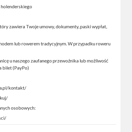
a holenderskiego
który zawiera Twoje umowy, dokumenty, paski wypłat,
ochodem lub rowerem tradycyjnym. W przypadku roweru
anicę u naszego zaufanego przewoźnika lub możliwość
a bilet (PayPo)
ca.pl/kontakt/
kuj/
danych osobowych:
ci/