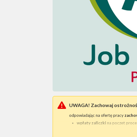
UWAGA! Zachowaj ostrożno
odpowiadając na ofertę pracy
zacho
wpłaty zaliczki
na poczet proce
przesłania skanu / kopii dow
Tego typu praktyki są bezprawne