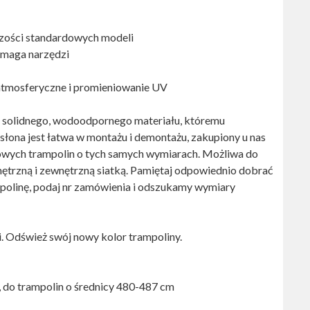
szości standardowych modeli
ymaga narzędzi
 atmosferyczne i promieniowanie UV
z solidnego, wodoodpornego materiału, któremu
słona jest łatwa w montażu i demontażu, zakupiony u nas
owych trampolin o tych samych wymiarach. Możliwa do
trzną i zewnętrzną siatką. Pamiętaj odpowiednio dobrać
rampolinę, podaj nr zamówienia i odszukamy wymiary
mi. Odśwież swój nowy kolor trampoliny.
, do trampolin o średnicy 480-487 cm