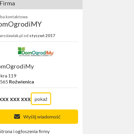
Firma
ba kontaktowa
omOgrodiMY
Jaroslawiak.pl od
styczeń 2017
omOgrodiMy
kra 119
-565
Roźwienica
xxx xxx xxx
pokaż
Wyślij wiadomość
Strona i ogłoszenia firmy