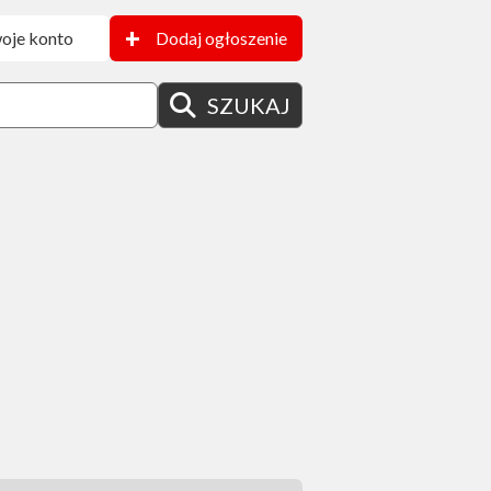
+
oje konto
Dodaj ogłoszenie
SZUKAJ