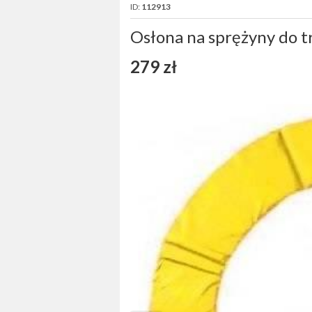
ID:
112913
Osłona na sprężyny do 
279 zł