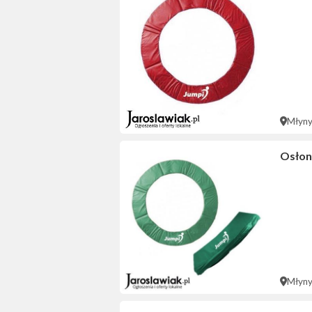
Młyn
Osłon
Młyn