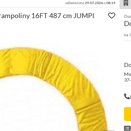
odświeżone
29.07.2026
o
08:19
trampoliny 16FT 487 cm JUMPI
Oso
D
na 
D
Mo
37