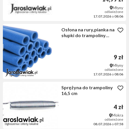
Młyny
odświeżone
17.07.2026
o
08:06
Osłona na rury,pianka na
słupki do trampoliny
920mm - niebieska
9 zł
Młyny
odświeżone
17.07.2026
o
08:06
Sprężyna do trampoliny
16,5 cm
4 zł
Mokra
odświeżone
08.07.2026
o
07:58