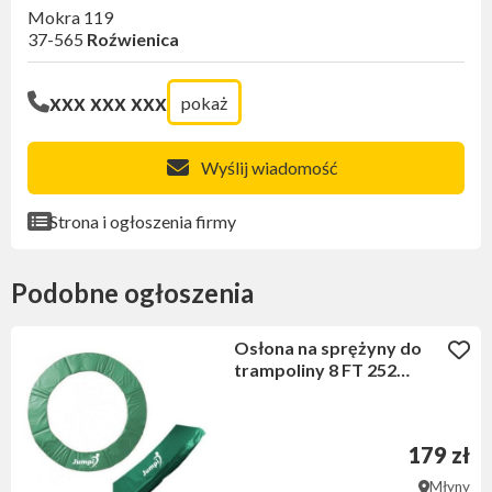
Mokra 119
37-565
Roźwienica
xxx xxx xxx
pokaż
Wyślij wiadomość
Strona i ogłoszenia firmy
Podobne ogłoszenia
Osłona na sprężyny do
trampoliny 8 FT 252
zielona
179 zł
Młyny