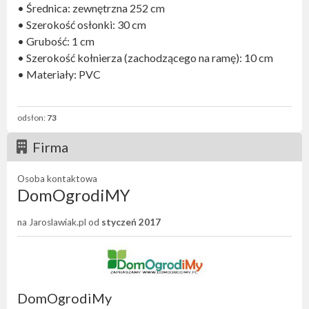
• Średnica: zewnętrzna 252 cm
• Szerokość osłonki: 30 cm
• Grubość: 1 cm
• Szerokość kołnierza (zachodzącego na ramę): 10 cm
• Materiały: PVC
odsłon:
73
Firma
Osoba kontaktowa
DomOgrodiMY
na Jaroslawiak.pl od
styczeń 2017
DomOgrodiMy