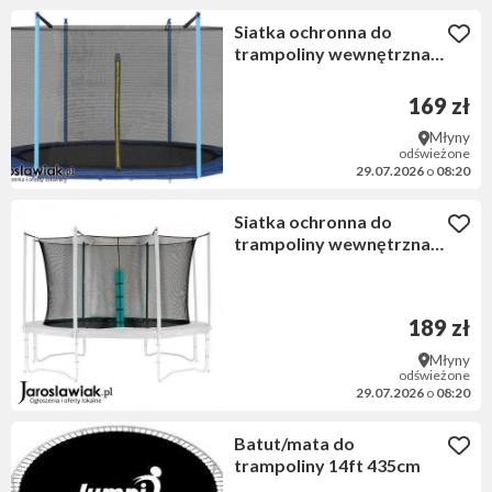
Siatka ochronna do
trampoliny wewnętrzna
250cm 8ft na 6 słupków
169 zł
Młyny
odświeżone
29.07.2026
o
08:20
Siatka ochronna do
trampoliny wewnętrzna
10ft/312cm 180 8SŁ
189 zł
Młyny
odświeżone
29.07.2026
o
08:20
Batut/mata do
trampoliny 14ft 435cm