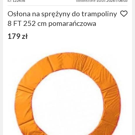
ID:
122456
odświeżone
10.07.2026
o
08:03
Osłona na sprężyny do trampoliny
8 FT 252 cm pomarańczowa
179 zł