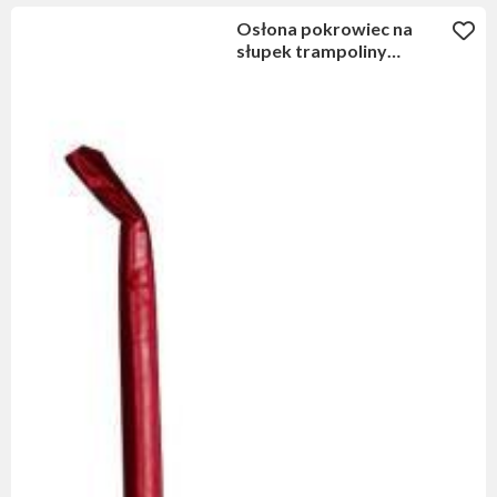
Osłona pokrowiec na
słupek trampoliny
CZERWONY