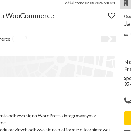
odświeżone
02.08.2026
o
10:31
lep WooCommerce
Oso
J
na 
No
Fr
Spo
35
lienta odbywa się na WordPress zintegrowanym z
ce,
edukacyjnych odbywa się na platformie e-learningowej