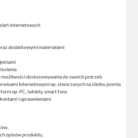
leń internetowych
oraz dodatkowymi materiałami
jektami
zkolenia
ne możliwości dostosowywania do swoich potrzeb
erwisami internetowymi np. stworzonych na silniku joomla
orm np. PC, tablety, smart fony
kontami i uprawnieniami
tów,
ch opisów produktu,