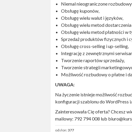
Niemal nieograniczone rozbudowy
Obsługę kuponów,
Obsługę wielu walut i języków,
Obsługę wielu metod dostarczenia
Obsługę wielu metod płatności w ty
Sprzedaż produktów fizycznych i c
Obsługę cross-selling i up-selling,
Integrację z zewnętrznymi serwisa
Tworzenie raportów sprzedaży,
Tworzenie strategii marketingowy
Możliwość rozbudowy o płatne i d
UWAGA:
Na życzenie istnieje możliwość rozbudo
konfiguracji szablonu do WordPress 
Zainteresowała Cię oferta? Chcesz wie
mailowy: 792 794 008 lub biuro@kurs
odsłon:
377