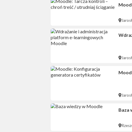
Moodle
Jaros
Wdraż
Jaros
Moodl
Jaros
Baza 
Rzes