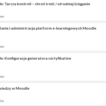
: Tarcza kontroli – chroń treść / utrudniaj ściąganie
ław
anie i administracja platform e-learningowych Moodle
ław
e: Konfiguracja generatora certyfikatów
ław
wiedzy w Moodle
zów