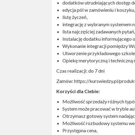
dodatków utrudniających dostęp d
edycja pól w zamówieniu i koszyku,
listę życzeń,
integrację z wybranym systemem n
lista najczęściej zadawanych pytań,
Instalację dodatku informującego 
Wykonanie integracji pomiędzy 
Utworzenie przykładowego szkole
Opiekę merytoryczną i techniczną 
Czas realizacji: do 7 dni
Zamów: https://kurswiedzy.pl/produk
Korzyści dla Ciebie:
Możliwość sprzedaży różnych typó
System może pracować w trybie au
Otrzymasz gotowy system nadający 
Możliwość rozbudowy systemu wed
Przystępna cena,