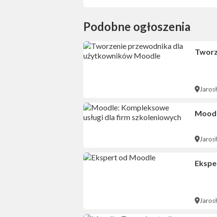
Podobne ogłoszenia
Tworz
Jaros
Moodl
Jaros
Ekspe
Jaros