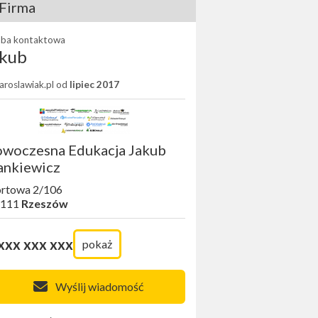
Firma
ba kontaktowa
akub
Jaroslawiak.pl od
lipiec 2017
woczesna Edukacja Jakub
ankiewicz
rtowa 2/106
-111
Rzeszów
xxx xxx xxx
pokaż
Wyślij wiadomość