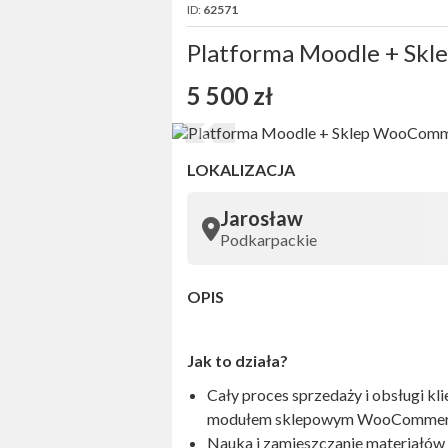
ID:
62571
Platforma Moodle + Sk
5 500 zł
LOKALIZACJA
Jarosław
Podkarpackie
OPIS
Jak to działa?
Cały proces sprzedaży i obsługi k
modułem sklepowym WooCommer
Nauka i zamieszczanie materiałów 