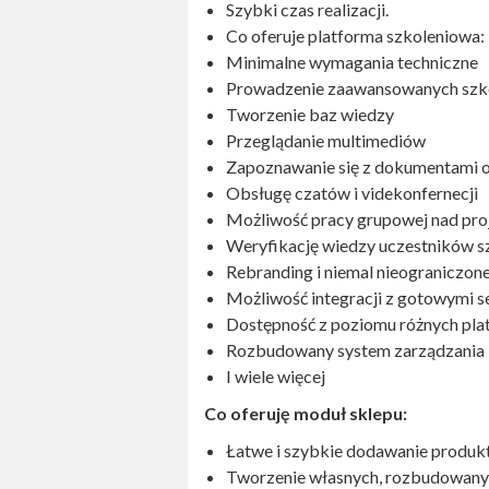
Szybki czas realizacji.
Co oferuje platforma szkoleniowa:
Minimalne wymagania techniczne
Prowadzenie zaawansowanych szko
Tworzenie baz wiedzy
Przeglądanie multimediów
Zapoznawanie się z dokumentami 
Obsługę czatów i videkonfernecji
Możliwość pracy grupowej nad pro
Weryfikację wiedzy uczestników s
Rebranding i niemal nieograniczo
Możliwość integracji z gotowymi s
Dostępność z poziomu różnych platf
Rozbudowany system zarządzania 
I wiele więcej
Co oferuję moduł sklepu:
Łatwe i szybkie dodawanie produk
Tworzenie własnych, rozbudowany