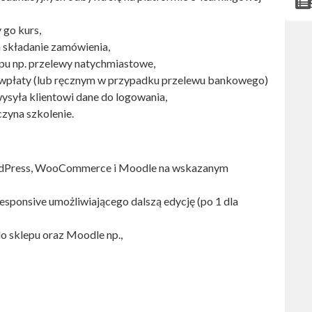
 go kurs,
 składanie zamówienia,
pu np. przelewy natychmiastowe,
wpłaty (lub ręcznym w przypadku przelewu bankowego)
ysyła klientowi dane do logowania,
czyna szkolenie.
WordPress, WooCommerce i Moodle na wskazanym
sponsive umożliwiającego dalszą edycję (po 1 dla
o sklepu oraz Moodle np.,