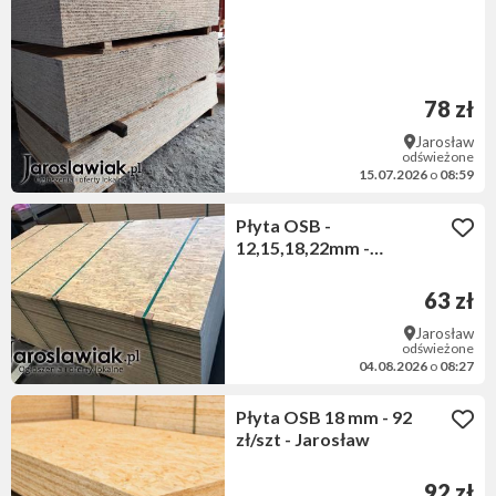
78 zł
Jarosław
odświeżone
15.07.2026
o
08:59
Płyta OSB -
12,15,18,22mm -
WYPRZEDAŻ - od 63
zł/szt
63 zł
Jarosław
odświeżone
04.08.2026
o
08:27
Płyta OSB 18 mm - 92
zł/szt - Jarosław
92 zł