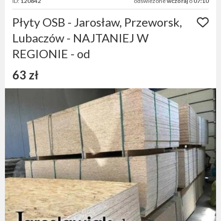
ID:
120842
odświeżone
wczoraj
o
07:10
Płyty OSB - Jarosław, Przeworsk,
Lubaczów - NAJTANIEJ W
REGIONIE - od
63 zł