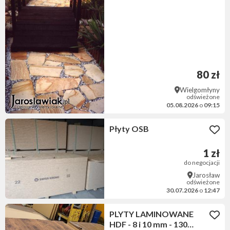
na taras do ogrodu
80 zł
Wielgomłyny
odświeżone
05.08.2026
o
09:15
Płyty OSB
1 zł
do negocjacji
Jarosław
odświeżone
30.07.2026
o
12:47
PLYTY LAMINOWANE
HDF - 8 i 10 mm - 130