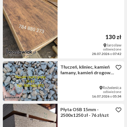
zł/szt 6 mkw !
130 zł
Jarosław
odświeżone
28.07.2026
o
07:42
Tłuczeń, kliniec, kamień
łamany, kamień drogowy,
kruszywo, Jarosław,
Przeworsk, Radymno,
Roźwienica
Przemyśl, Dubiecko,
odświeżone
Sieniawa.
16.07.2026
o
05:34
Płyta OSB 15mm -
2500x1250 zł - 76 zł/szt