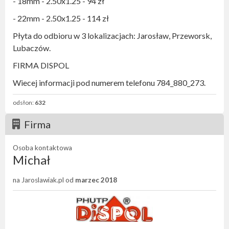
- 18mm - 2.50x1.25 - 94 zł
- 22mm - 2.50x1.25 - 114 zł
Płyta do odbioru w 3 lokalizacjach: Jarosław, Przeworsk,
Lubaczów.
FIRMA DISPOL
Wiecej informacji pod numerem telefonu 784_880_273.
odsłon:
632
Firma
Osoba kontaktowa
Michał
na Jaroslawiak.pl od
marzec 2018