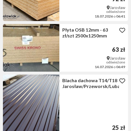
Jarosław
odświeżone
18.07.2026
o
06:41
Płyta OSB 12mm - 63
zł/szt 2500x1250mm
63 zł
Jarosław
odświeżone
14.07.2026
o
06:49
Blacha dachowa T14/T18
Jarosław/Przeworsk/Lubaczó
25 zł