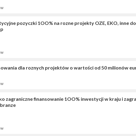
ów
tycyjne pozyczki 1OO% na rozne projekty OZE, EKO, inne d
up
ów
sowania dla roznych projektów o wartości od 50 milionów e
ów
ko zagraniczne finansowanie 1OO% inwestycji w kraju i zagr
 branze
ów