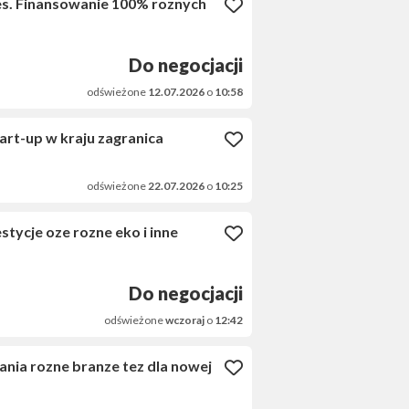
nes. Finansowanie 100% roznych
Do negocjacji
odświeżone
12.07.2026
o
10:58
art-up w kraju zagranica
odświeżone
22.07.2026
o
10:25
tycje oze rozne eko i inne
Do negocjacji
odświeżone
wczoraj
o
12:42
nia rozne branze tez dla nowej