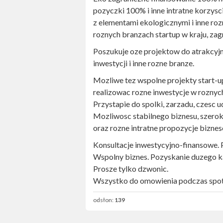
pozyczki 100% i inne intratne korzys
z elementami ekologicznymi i inne ro
roznych branzach startup w kraju, zag
Poszukuje oze projektow do atrakcyj
inwestycji i inne rozne branze.
Mozliwe tez wspolne projekty start-u
realizowac rozne inwestycje w roznyc
Przystapie do spolki, zarzadu, czesc 
Mozliwosc stabilnego biznesu, szero
oraz rozne intratne propozycje bizne
Konsultacje inwestycyjno-finansowe. 
Wspolny biznes. Pozyskanie duzego ka
Prosze tylko dzwonic.
Wszystko do omowienia podczas spot
odsłon:
139