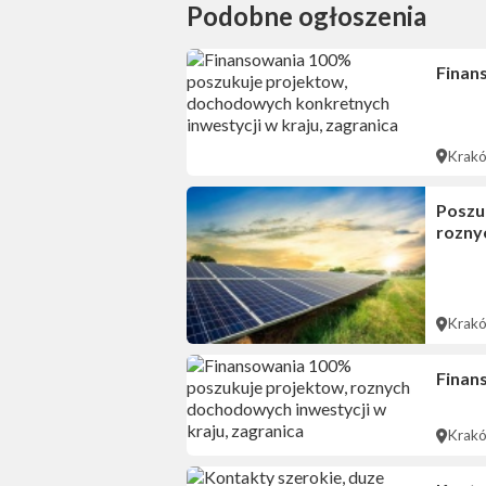
Podobne ogłoszenia
Finan
Krak
Poszu
rozny
Krak
Finan
Krak