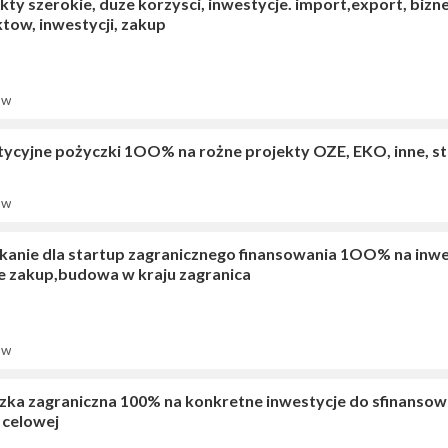
ty szerokie, duze korzysci, inwestycje. import,export, biz
tow, inwestycji, zakup
ów
tycyjne pożyczki 1OO% na rożne projekty OZE, EKO, inne, st
ów
kanie dla startup zagranicznego finansowania 1OO% na inwes
e zakup,budowa w kraju zagranica
ów
zka zagraniczna 100% na konkretne inwestycje do sfinansowa
 celowej