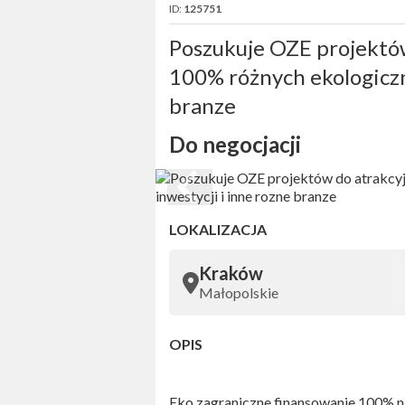
ID:
125751
Poszukuje OZE projektó
100% różnych ekologiczn
branze
Do negocjacji
LOKALIZACJA
Kraków
Małopolskie
OPIS
Eko zagraniczne finansowanie 100% n