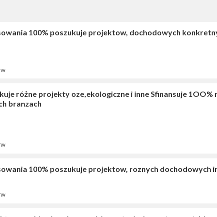
sowania 100% poszukuje projektow, dochodowych konkretnych
ów
kuje różne projekty oze,ekologiczne i inne Sfinansuje 1OO
ch branzach
ów
sowania 100% poszukuje projektow, roznych dochodowych inw
ów