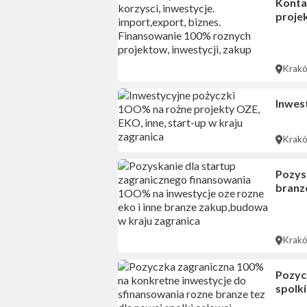
Kontak
projek
Krak
Inwes
Krak
Pozys
branz
Krak
Pozyc
spolki