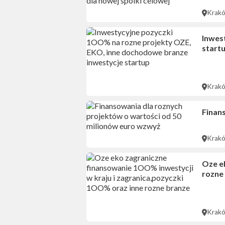
Krak
Inwes
start
Krak
Finan
Krak
Oze e
rozne
Krak