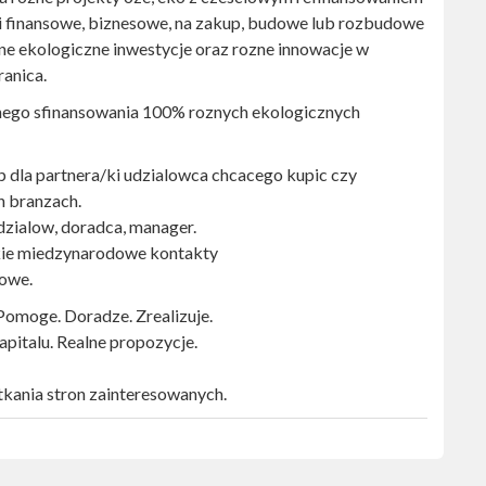
ci finansowe, biznesowe, na zakup, budowe lub rozbudowe
zne ekologiczne inwestycje oraz rozne innowacje w
ranica.
nego sfinansowania 100% roznych ekologicznych
p dla partnera/ki udzialowca chcacego kupic czy
h branzach.
udzialow, doradca, manager.
kie miedzynarodowe kontakty
sowe.
Pomoge. Doradze. Zrealizuje.
pitalu. Realne propozycje.
kania stron zainteresowanych.