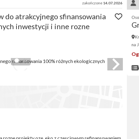
zakończone
14.07.2026
w do atrakcyjnego sfinansowania
Oso
G
ych inwestycji i inne rozne
K
na 
Og
a rozne projekty oze, eko z czesciowym refinansowaniem