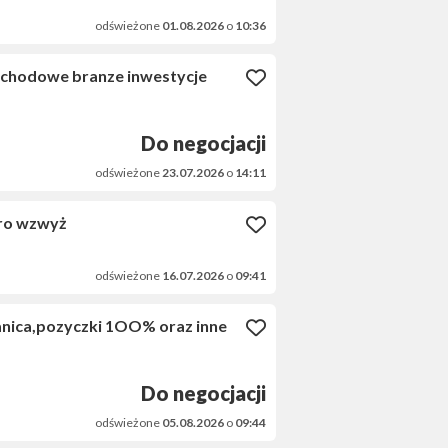
odświeżone
01.08.2026
o
10:36
ochodowe branze inwestycje
Do negocjacji
odświeżone
23.07.2026
o
14:11
uro wzwyż
odświeżone
16.07.2026
o
09:41
anica,pozyczki 1OO% oraz inne
Do negocjacji
odświeżone
05.08.2026
o
09:44