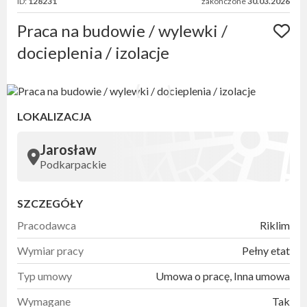
ID:
128231
zakończone
30.03.2026
Praca na budowie / wylewki /
docieplenia / izolacje
LOKALIZACJA
Jarosław
Podkarpackie
SZCZEGÓŁY
Pracodawca
Riklim
Wymiar pracy
Pełny etat
Typ umowy
Umowa o pracę, Inna umowa
Wymagane
Tak