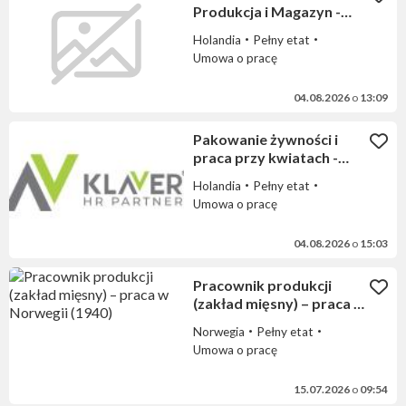
Produkcja i Magazyn -
proste prace
Holandia
Pełny etat
Umowa o pracę
04.08.2026
o
13:09
Pakowanie żywności i
praca przy kwiatach -
Holandia
Holandia
Pełny etat
Umowa o pracę
04.08.2026
o
15:03
Pracownik produkcji
(zakład mięsny) – praca w
Norwegii (1940)
Norwegia
Pełny etat
Umowa o pracę
15.07.2026
o
09:54