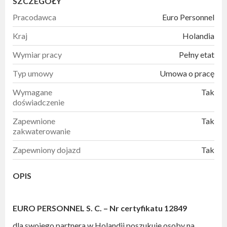
SZCZEGÓŁY
Pracodawca
Euro Personnel
Kraj
Holandia
Wymiar pracy
Pełny etat
Typ umowy
Umowa o pracę
Wymagane
Tak
doświadczenie
Zapewnione
Tak
zakwaterowanie
Zapewniony dojazd
Tak
OPIS
EURO PERSONNEL S. C. –
Nr certyfikatu 12849
dla swojego partnera w Holandii poszukuje osoby na