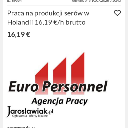
ID:
89554
odświeżone
10.07.2026
o
10:43
Praca na produkcji serów w
Holandii 16,19 €/h brutto
16,19 €