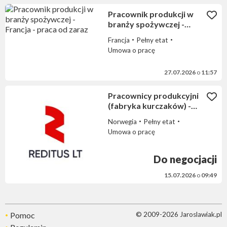
Pracownik produkcji w
branży spożywczej -
Francja - praca od zaraz
Francja
Pełny etat
Umowa o pracę
27.07.2026
o
11:57
Pracownicy produkcyjni
(fabryka kurczaków) -
praca w Norwegii (1902)
Norwegia
Pełny etat
Umowa o pracę
Do negocjacji
15.07.2026
o
09:49
Pomoc
© 2009-2026 Jaroslawiak.pl