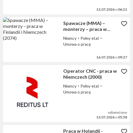
13.07.2026
o
06:21
Spawacze (MMA) –
monterzy – praca w
Finlandii i Niemczech
Niemcy
Pełny etat
(2074)
Umowa o pracę
16.07.2026
o
09:27
Operator CNC - praca w
Niemczech (2000)
Niemcy
Pełny etat
Umowa o pracę
odświeżone
13.07.2026
o
05:58
Praca w Holandii -