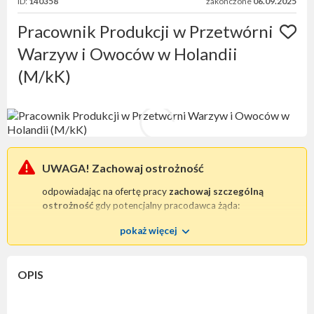
ID:
140358
zakończone
06.09.2025
Pracownik Produkcji w Przetwórni
Warzyw i Owoców w Holandii
(M/kK)
UWAGA! Zachowaj ostrożność
odpowiadając na ofertę pracy
zachowaj szczególną
ostrożność
gdy potencjalny pracodawca żąda:
wpłaty zaliczki
na poczet procesu rekrutacyjnego;
pokaż więcej
przesłania skanu / kopii dowodu osobistego
lub
jakiegokolwiek innego dokumentu tożsamości.
Tego typu praktyki są bezprawne i mogą wskazywać na
OPIS
chęć oszustwa
.
W każdej tego typu sytuacji prosimy o niezwłoczny
kontakt