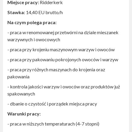
z nami
.
Miejsce pracy:
Ridderkerk
Zwróć szczególną uwagę
czy oferta pracy zawiera
Stawka:
14,40 EU brutto/h
niezbędne dane kontaktowe pozwalające jednoznacznie
zidentyfikować pracodawcę;
Na czym polega praca:
numer telefonu,
- praca w renomowanej przetwórni na dziale mieszanek
adres e-mail (najlepiej w domenie firmowej, a nie
darmowy - typu: @gmail.com, @wp.pl, @o2.pl, itp.),
warzywnych i owocowych
adres siedziby.
- praca przy krojeniu maszynowym warzyw i owoców
- praca przy pakowaniu pokrojonych owoców i warzyw
- praca przy różnych maszynach do krojenia oraz
pakowania
- kontrola jakości warzyw i owoców oraz produktów już
spakowanych
- dbanie o czystość i porządek miejsca pracy
Warunki pracy:
- praca w niższych temperaturach (4-7 stopni)