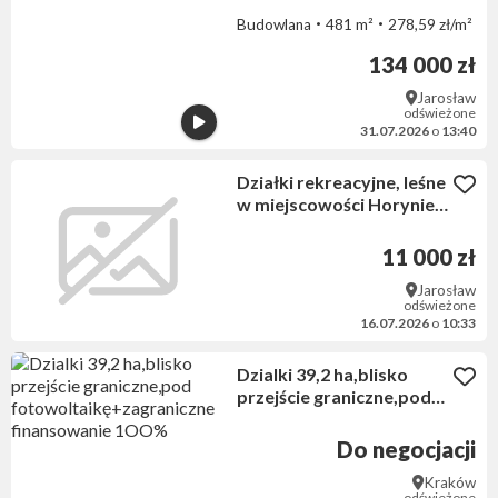
Budowlana
481 m²
278,59 zł/m²
134 000 zł
Jarosław
odświeżone
31.07.2026
o
13:40
Działki rekreacyjne, leśne
w miejscowości Horyniec
Zdrój powiat lubaczowski
11 000 zł
Jarosław
odświeżone
16.07.2026
o
10:33
Dzialki 39,2 ha,blisko
przejście graniczne,pod
fotowoltaikę+zagraniczne
finansowanie 1OO%
Do negocjacji
Kraków
odświeżone