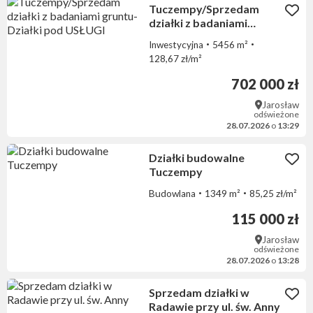
Tuczempy/Sprzedam
działki z badaniami
gruntu- Działki pod
Inwestycyjna
5456 m²
USŁUGI
128,67 zł/m²
702 000 zł
Jarosław
odświeżone
28.07.2026
o
13:29
Działki budowalne
Tuczempy
Budowlana
1349 m²
85,25 zł/m²
115 000 zł
Jarosław
odświeżone
28.07.2026
o
13:28
Sprzedam działki w
Radawie przy ul. św. Anny