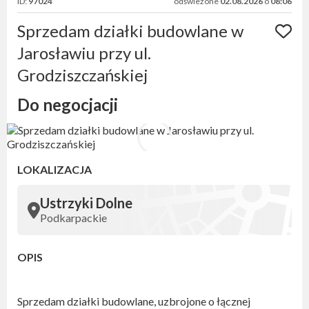
ID:
97024
odświeżone
02.08.2026
o
08:06
Sprzedam działki budowlane w
Jarosławiu przy ul.
Grodziszczańskiej
Do negocjacji
LOKALIZACJA
Ustrzyki Dolne
Podkarpackie
OPIS
Sprzedam działki budowlane, uzbrojone o łącznej