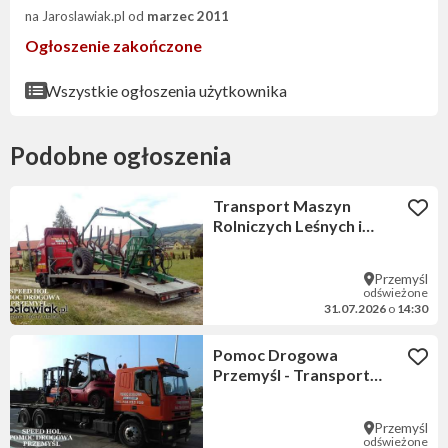
na Jaroslawiak.pl od
marzec 2011
Ogłoszenie zakończone
Wszystkie ogłoszenia użytkownika
Podobne ogłoszenia
Transport Maszyn
Rolniczych Leśnych i
Budowlanych - Pomoc
Drogowa PRZEMYŚL
Przemyśl
odświeżone
31.07.2026
o
14:30
Pomoc Drogowa
Przemyśl - Transport
wózków widłowych
Przemyśl
odświeżone