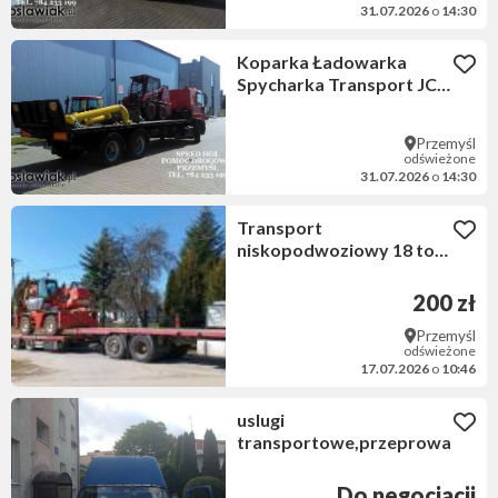
31.07.2026
o
14:30
Koparka Ładowarka
Spycharka Transport JCB
Bobcat Pomoc Drogowa
PRZEMYŚL
Przemyśl
odświeżone
31.07.2026
o
14:30
Transport
niskopodwoziowy 18 ton
ładowności
200 zł
Przemyśl
odświeżone
17.07.2026
o
10:46
uslugi
transportowe,przeprowadzki
Do negocjacji