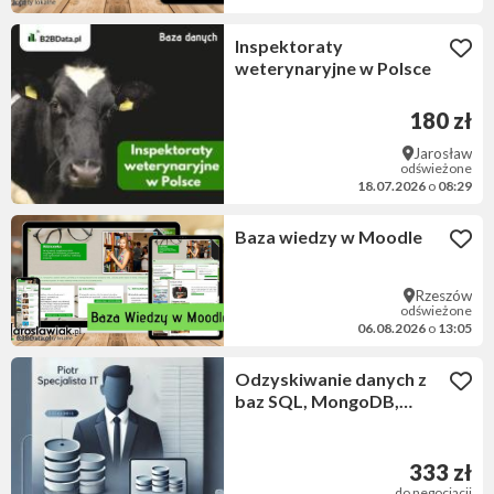
Inspektoraty
weterynaryjne w Polsce
180 zł
Jarosław
odświeżone
18.07.2026
o
08:29
Baza wiedzy w Moodle
Rzeszów
odświeżone
06.08.2026
o
13:05
Odzyskiwanie danych z
baz SQL, MongoDB,
PostgreSQL – Piotr Zając
333 zł
do negocjacji