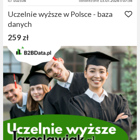
ID:
102536
odświeżone
15.07.2026
o
07:58
Uczelnie wyższe w Polsce - baza
danych
259 zł