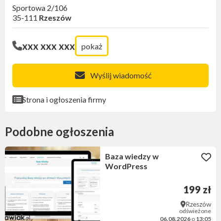
Sportowa 2/106
35-111
Rzeszów
xxx xxx xxx
pokaż
Wyślij wiadomość
Strona i ogłoszenia firmy
Podobne ogłoszenia
Baza wiedzy w
WordPress
199 zł
Rzeszów
odświeżone
06.08.2026
o
13:05