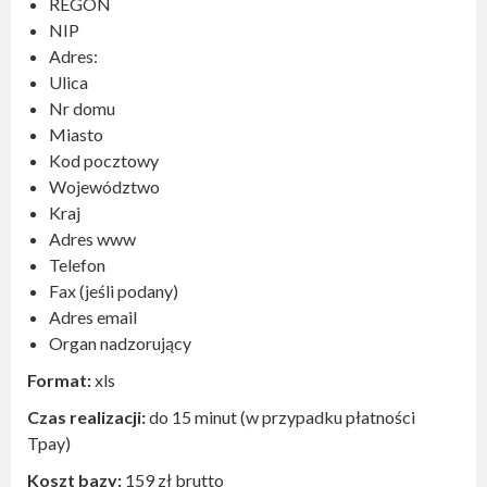
REGON
NIP
Adres:
Ulica
Nr domu
Miasto
Kod pocztowy
Województwo
Kraj
Adres www
Telefon
Fax (jeśli podany)
Adres email
Organ nadzorujący
Format:
xls
Czas realizacji:
do 15 minut (w przypadku płatności
Tpay)
Koszt bazy:
159 zł brutto