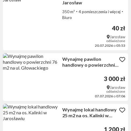
Jarosław
350 m²
4 pomieszczenia i więcej
Biuro
40 zł
Jarosław
odświeżone
20.07.2026
o
05:53
Wynajmę pawilon
handlowy o powierzchni
76 m2 na ul. Głowackiego
3 000 zł
Jarosław
odświeżone
07.07.2026
o
07:06
Wynajmę lokal handlowy
25 m2 na os. Kalinki w
Jarosławiu
1 200 zł