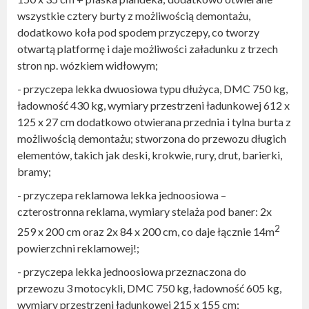
wszystkie cztery burty z możliwością demontażu,
dodatkowo koła pod spodem przyczepy, co tworzy
otwartą platformę i daje możliwości załadunku z trzech
stron np. wózkiem widłowym;
- przyczepa lekka dwuosiowa typu dłużyca, DMC 750 kg,
ładowność 430 kg, wymiary przestrzeni ładunkowej 612 x
125 x 27 cm dodatkowo otwierana przednia i tylna burta z
możliwością demontażu; stworzona do przewozu długich
elementów, takich jak deski, krokwie, rury, drut, barierki,
bramy;
- przyczepa reklamowa lekka jednoosiowa –
czterostronna reklama, wymiary stelaża pod baner: 2x
2
259 x 200 cm oraz 2x 84 x 200 cm, co daje łącznie 14m
powierzchni reklamowej!;
- przyczepa lekka jednoosiowa przeznaczona do
przewozu 3 motocykli, DMC 750 kg, ładowność 605 kg,
wymiary przestrzeni ładunkowej 215 x 155 cm;