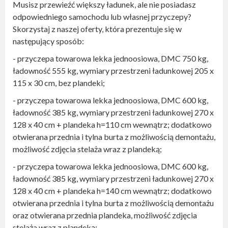
Musisz przewieźć większy ładunek, ale nie posiadasz
odpowiedniego samochodu lub własnej przyczepy?
Skorzystaj z naszej oferty, która prezentuje się w
następujący sposób:
- przyczepa towarowa lekka jednoosiowa, DMC 750 kg,
ładowność 555 kg, wymiary przestrzeni ładunkowej 205 x
115 x 30 cm, bez plandeki;
- przyczepa towarowa lekka jednoosiowa, DMC 600 kg,
ładowność 385 kg, wymiary przestrzeni ładunkowej 270 x
128 x 40 cm + plandeka h=110 cm wewnątrz; dodatkowo
otwierana przednia i tylna burta z możliwością demontażu,
możliwość zdjęcia stelaża wraz z plandeką;
- przyczepa towarowa lekka jednoosiowa, DMC 600 kg,
ładowność 385 kg, wymiary przestrzeni ładunkowej 270 x
128 x 40 cm + plandeka h=140 cm wewnątrz; dodatkowo
otwierana przednia i tylna burta z możliwością demontażu
oraz otwierana przednia plandeka, możliwość zdjęcia
stelaża wraz z plandeką;