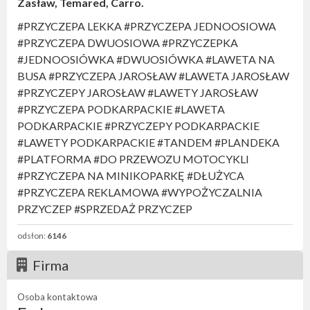
Zasław, Temared, Carro.
#PRZYCZEPA LEKKA #PRZYCZEPA JEDNOOSIOWA
#PRZYCZEPA DWUOSIOWA #PRZYCZEPKA
#JEDNOOSIÓWKA #DWUOSIÓWKA #LAWETA NA
BUSA #PRZYCZEPA JAROSŁAW #LAWETA JAROSŁAW
#PRZYCZEPY JAROSŁAW #LAWETY JAROSŁAW
#PRZYCZEPA PODKARPACKIE #LAWETA
PODKARPACKIE #PRZYCZEPY PODKARPACKIE
#LAWETY PODKARPACKIE #TANDEM #PLANDEKA
#PLATFORMA #DO PRZEWOZU MOTOCYKLI
#PRZYCZEPA NA MINIKOPARKĘ #DŁUŻYCA
#PRZYCZEPA REKLAMOWA #WYPOŻYCZALNIA
PRZYCZEP #SPRZEDAŻ PRZYCZEP
odsłon:
6146
Firma
Osoba kontaktowa