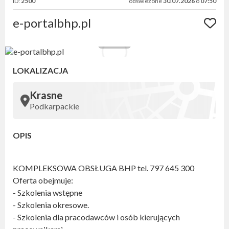
ID:
2500
odświeżone
30.07.2026
o
07:50
e-portalbhp.pl
LOKALIZACJA
Krasne
Podkarpackie
OPIS
KOMPLEKSOWA OBSŁUGA BHP tel. 797 645 300
Oferta obejmuje:
- Szkolenia wstępne
- Szkolenia okresowe.
- Szkolenia dla pracodawców i osób kierujących