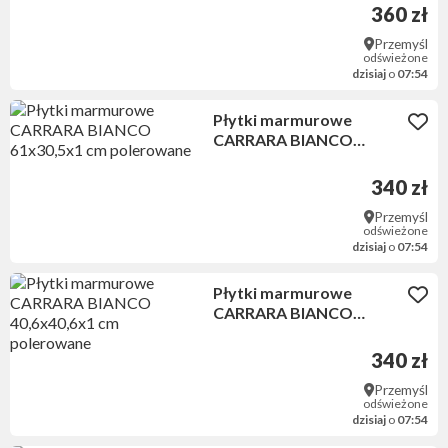
360 zł
elewacje
Przemyśl
odświeżone
dzisiaj
o
07:54
elementy kominków
Płytki marmurowe
płyty i płytki polerowane, szlifowane oraz
CARRARA BIANCO
płomieniowane
61x30,5x1 cm polerowane
340 zł
Przemyśl
odświeżone
Realizujemy również nietypowe projekty według życzenia
dzisiaj
o
07:54
naszych Klientów.
Płytki marmurowe
CARRARA BIANCO
40,6x40,6x1 cm
polerowane
340 zł
Przemyśl
odświeżone
dzisiaj
o
07:54