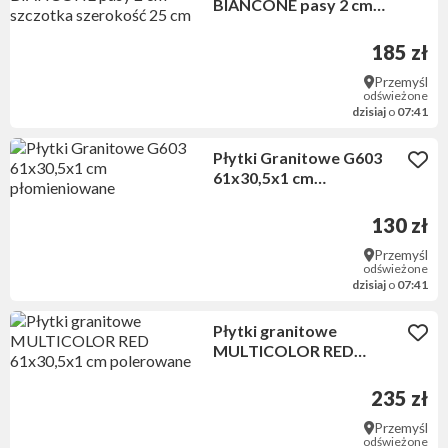
BIANCONE pasy 2 cm
szczotka szerokość 25 cm
185 zł
Przemyśl
odświeżone
dzisiaj
o
07:41
Płytki Granitowe G603
61x30,5x1 cm
płomieniowane
130 zł
Przemyśl
odświeżone
dzisiaj
o
07:41
Płytki granitowe
MULTICOLOR RED
61x30,5x1 cm polerowane
235 zł
Przemyśl
odświeżone