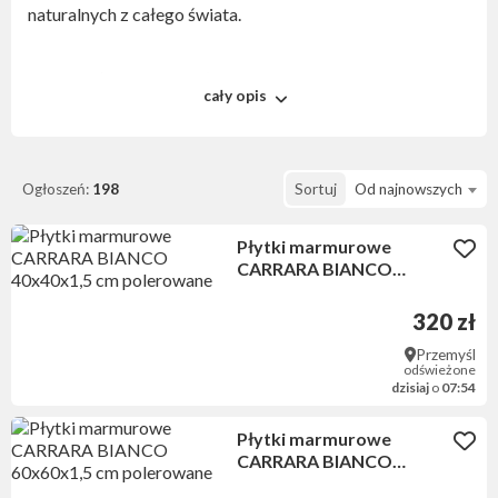
naturalnych z całego świata.
Nasz zakład w Przemyślu specjalizuje się we
cały opis
wszechstronnej obróbce wspomnianych materiałów.
Posiadamy nowoczesny park maszyn.
Ogłoszeń:
198
Sortuj
Od najnowszych
Oferujemy:
Płytki marmurowe
CARRARA BIANCO
40x40x1,5 cm polerowane
320 zł
schody
Przemyśl
odświeżone
parapety
dzisiaj
o
07:54
blaty łazienkowe i kuchenne
Płytki marmurowe
CARRARA BIANCO
60x60x1,5 cm polerowane
blaty na stoły, stoliki i konsole