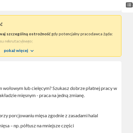
ść
waj szczególną ostrożność
gdy potencjalny pracodawca żąda:
su rekrutacyjnego;
odu osobistego
lub jakiegokolwiek innego dokumentu tożsamości.
pokaż więcej
 i mogą wskazywać na chęć oszustwa
.
 o niezwłoczny
kontakt z nami
.
a pracy zawiera niezbędne dane kontaktowe pozwalające
dawcę;
 wołowym lub cielęcym? Szukasz dobrze płatnej pracy w
 firmowej, a nie darmowy - typu: @gmail.com, @wp.pl, @o2.pl, itp.),
akładzie mięsnym - praca na jedną zmianę.
rzy porcjowaniu mięsa zgodnie z zasadami halal
ęsa – np. półtusz na mniejsze części