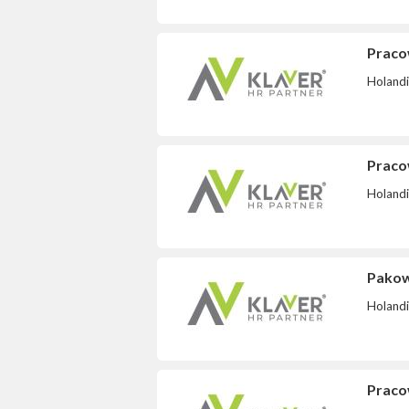
Pracow
Holand
Pracow
Holand
Pakowa
Holand
Praco