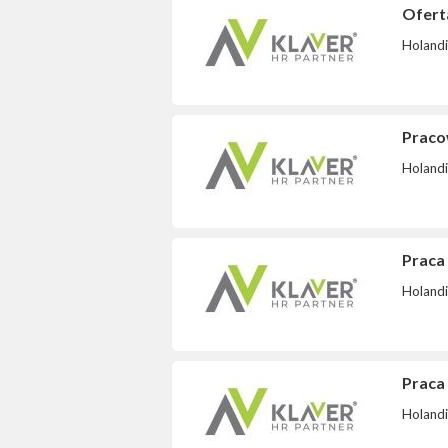
Ofert
Holand
Pracow
Holand
Praca 
Holand
Praca 
Holand