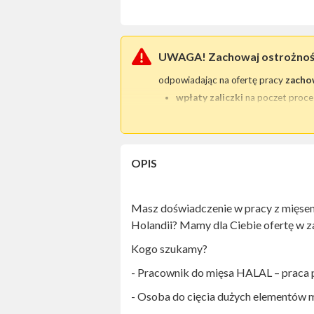
UWAGA! Zachowaj ostrożno
odpowiadając na ofertę pracy
zacho
wpłaty zaliczki
na poczet proce
przesłania skanu / kopii dow
Tego typu praktyki są bezprawne
W każdej tego typu sytuacji prosimy
OPIS
Zwróć szczególną uwagę
czy ofert
jednoznacznie zidentyfikować praco
numer telefonu,
Masz doświadczenie w pracy z mięsem
adres e-mail (najlepiej w domenie
Holandii? Mamy dla Ciebie ofertę w z
adres siedziby.
Kogo szukamy?
- Pracownik do mięsa HALAL – praca p
- Osoba do cięcia dużych elementów mi