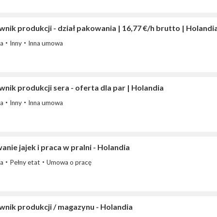
nik produkcji - dział pakowania | 16,77 €/h brutto | Holandi
ia
Inny
Inna umowa
nik produkcji sera - oferta dla par | Holandia
ia
Inny
Inna umowa
nie jajek i praca w pralni - Holandia
ia
Pełny etat
Umowa o pracę
wnik produkcji / magazynu - Holandia