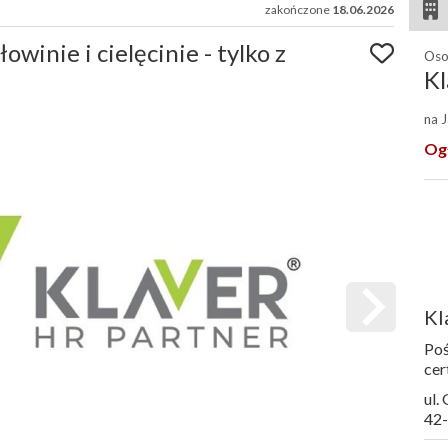
zakończone
18.06.2026
owinie i cielęcinie - tylko z
Oso
Kl
na 
Og
Kl
Poś
cer
ul.
42