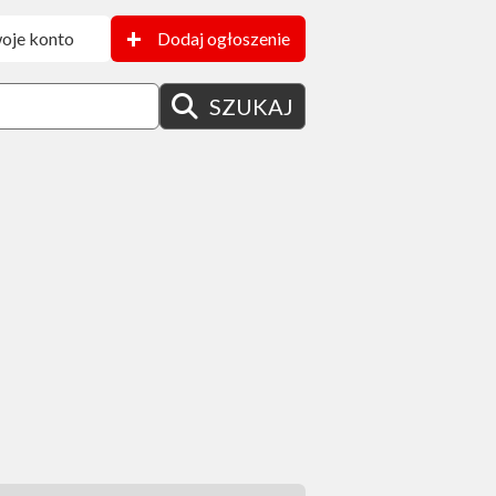
+
oje konto
Dodaj ogłoszenie
SZUKAJ