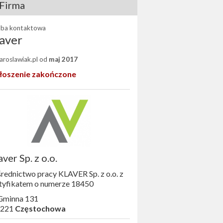
Firma
ba kontaktowa
aver
Jaroslawiak.pl od
maj 2017
łoszenie zakończone
aver Sp. z o.o.
rednictwo pracy KLAVER Sp. z o.o. z
tyfikatem o numerze 18450
 Gminna 131
-221
Częstochowa