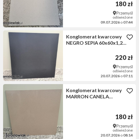
180 zł
Przemyśl
odświeżone
09.07.2026
o
07:44
Konglomerat kwarcowy
NEGRO SEPIA 60x60x1,2
cm matowy
220 zł
Przemyśl
odświeżone
20.07.2026
o
07:11
Konglomerat kwarcowy
MARRON CANELA
60x60x1,2 cm polerowany
180 zł
Przemyśl
odświeżone
20.07.2026
o
08:14