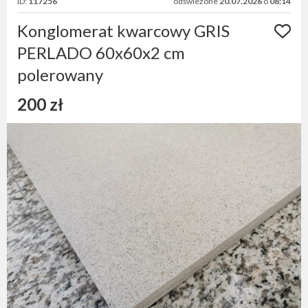
ID:
117256
odświeżone
20.07.2026
o
08:14
Konglomerat kwarcowy GRIS
PERLADO 60x60x2 cm
polerowany
200 zł