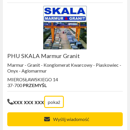
PHU SKALA Marmur Granit
Marmur - Granit - Konglomerat Kwarcowy - Piaskowiec -
Onyx - Aglomarmur
MIEROSŁAWSKIEGO 14
37-700
PRZEMYŚL
xxx xxx xxx
pokaż
Wyślij wiadomość