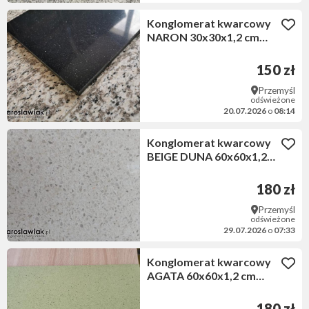
Konglomerat kwarcowy
NARON 30x30x1,2 cm
polerowany
150 zł
Przemyśl
odświeżone
20.07.2026
o
08:14
Konglomerat kwarcowy
BEIGE DUNA 60x60x1,2
cm polerowany
180 zł
Przemyśl
odświeżone
29.07.2026
o
07:33
Konglomerat kwarcowy
AGATA 60x60x1,2 cm
polerowany
180 zł