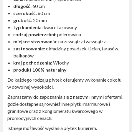
długość:
60 cm
szerokość:
60 cm
grubość:
20 mm
typ kamienia:
kwarc fazowany
rodzaj powierzchni:
polerowana
miejsce stosowania:
na zewnątrz i wewnątrz
zastosowanie:
okładziny posadzek i ścian, tarasów,
balkonów
kraj pochodzenia:
Włochy
produkt 100% naturalny
Do każdego rodzaju płytek oferujemy wykonanie cokołu
w dowolnej wysokości.
Zapraszamy do zapoznania się z naszymi innymi ofertami,
gdzie dostępne są również inne płytki marmurowe i
granitowe oraz z konglomeratu kwarcowego w
promocyjnych cenach.
Istnieje możliwość wysłania płytek kurierem.