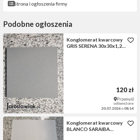
Strona i ogłoszenia firmy
Podobne ogłoszenia
Konglomerat kwarcowy
GRIS SERENA 30x30x1,2
cm matowy
120 zł
Przemyśl
odświeżone
20.07.2026
o
08:14
Konglomerat kwarcowy
BLANCO SARAIBA
60x60x1,2 cm matowy