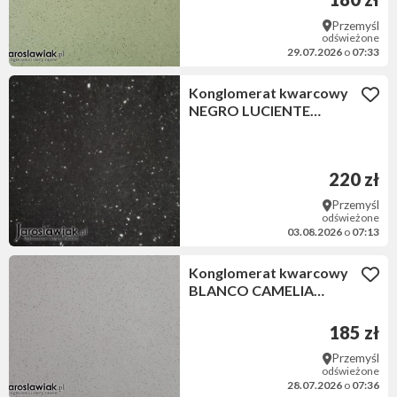
Przemyśl
odświeżone
29.07.2026
o
07:33
Konglomerat kwarcowy
NEGRO LUCIENTE
60x30x1,2 cm matowy
220 zł
Przemyśl
odświeżone
03.08.2026
o
07:13
Konglomerat kwarcowy
BLANCO CAMELIA
60x60x1,2 cm matowy
185 zł
Przemyśl
odświeżone
28.07.2026
o
07:36