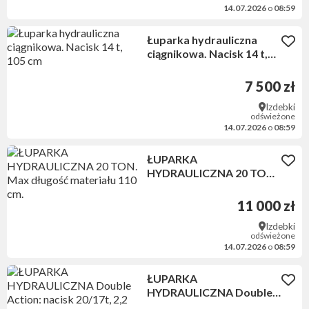
14.07.2026
o
08:59
Łuparka hydrauliczna
ciągnikowa. Nacisk 14 t,
105 cm
7 500 zł
Izdebki
odświeżone
14.07.2026
o
08:59
ŁUPARKA
HYDRAULICZNA 20 TON.
Max długość materiału
110 cm.
11 000 zł
Izdebki
odświeżone
14.07.2026
o
08:59
ŁUPARKA
HYDRAULICZNA Double
Action: nacisk 20/17t, 2,2