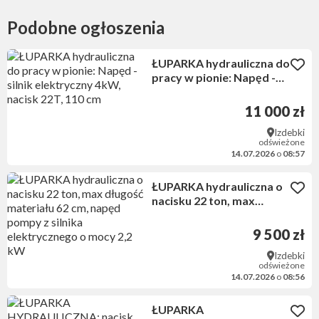
Podobne ogłoszenia
ŁUPARKA hydrauliczna do
pracy w pionie: Napęd -
silnik elektryczny 4kW,
nacisk 22T, 110 cm
11 000 zł
Izdebki
odświeżone
14.07.2026
o
08:57
ŁUPARKA hydrauliczna o
nacisku 22 ton, max
długość materiału 62 cm,
napęd pompy z silnika
9 500 zł
elektrycznego o mocy 2,2
Izdebki
kW
odświeżone
14.07.2026
o
08:56
ŁUPARKA