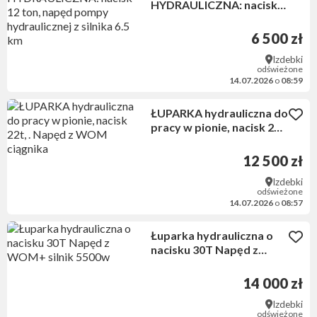
HYDRAULICZNA: nacisk
12 ton, napęd pompy
hydraulicznej z silnika 6.5
6 500 zł
km
Izdebki
odświeżone
14.07.2026
o
08:59
ŁUPARKA hydrauliczna do
pracy w pionie, nacisk 22t,
. Napęd z WOM ciągnika
12 500 zł
Izdebki
odświeżone
14.07.2026
o
08:57
Łuparka hydrauliczna o
nacisku 30T Napęd z
WOM+ silnik 5500w
14 000 zł
Izdebki
odświeżone