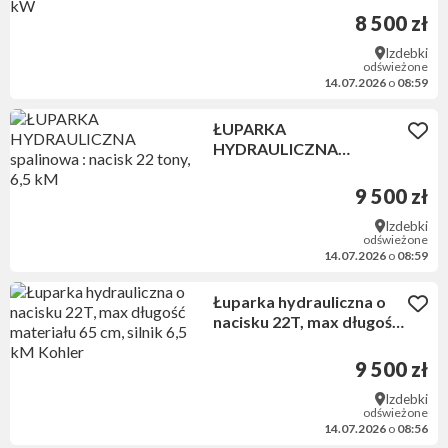
kW
8 500 zł
Izdebki
odświeżone
14.07.2026
o
08:59
ŁUPARKA
HYDRAULICZNA
spalinowa : nacisk 22
tony, 6,5 kM
9 500 zł
Izdebki
odświeżone
14.07.2026
o
08:59
Łuparka hydrauliczna o
nacisku 22T, max długość
materiału 65 cm, silnik 6,5
kM Kohler
9 500 zł
Izdebki
odświeżone
14.07.2026
o
08:56