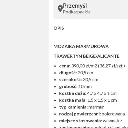
Przemyśl
Podkarpackie
OPIS
MOZAIKA MARMUROWA
TRAWERTYN BEIGE/ALICANTE
cena:
390,00 zł/m2 (36,27 zł/szt.)
długość:
30,5 cm
szerokość:
30,5 cm
grubość:
10 mm
kostka duża:
4,7 x 4,7 x 1 cm
kostka mała:
1,5 x 1,5 x 1 cm
typ kamienia:
marmur
rodzaj powierzchni:
polerowana
miejsce stosowania:
wewnątrz
zastosowanie:
podłogi, ściany, e