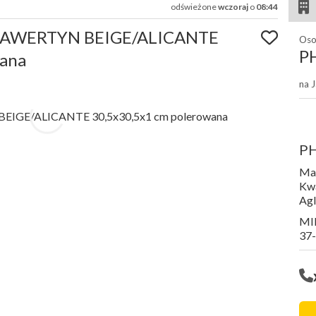
odświeżone
wczoraj
o
08:44
RAWERTYN BEIGE/ALICANTE
Oso
P
wana
na 
PH
Mar
Kwa
Ag
MI
37