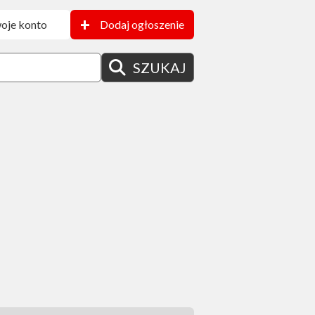
+
oje konto
Dodaj ogłoszenie
SZUKAJ