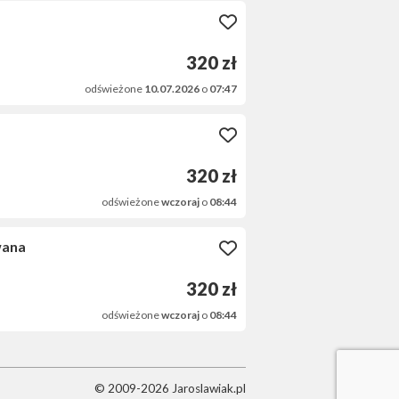
320 zł
odświeżone
10.07.2026
o
07:47
320 zł
odświeżone
wczoraj
o
08:44
wana
320 zł
odświeżone
wczoraj
o
08:44
© 2009-2026 Jaroslawiak.pl