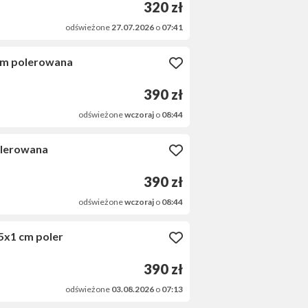
320 zł
odświeżone
27.07.2026
o
07:41
m polerowana
390 zł
odświeżone
wczoraj
o
08:44
lerowana
390 zł
odświeżone
wczoraj
o
08:44
x1 cm poler
390 zł
odświeżone
03.08.2026
o
07:13