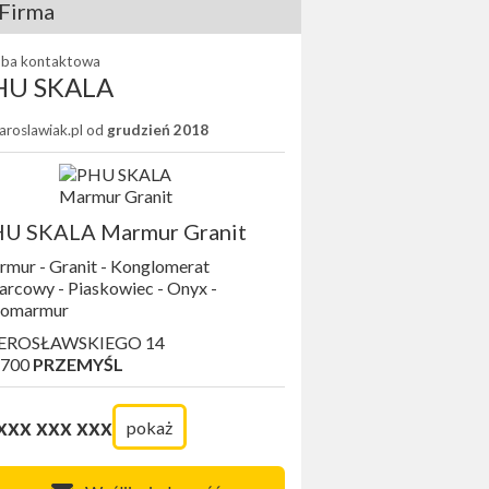
Firma
ba kontaktowa
HU SKALA
Jaroslawiak.pl od
grudzień 2018
U SKALA Marmur Granit
mur - Granit - Konglomerat
rcowy - Piaskowiec - Onyx -
lomarmur
EROSŁAWSKIEGO 14
-700
PRZEMYŚL
xxx xxx xxx
pokaż