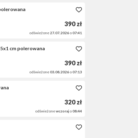
polerowana
390 zł
odświeżone
27.07.2026
o
07:41
x1 cm polerowana
390 zł
odświeżone
03.08.2026
o
07:13
wana
320 zł
odświeżone
wczoraj
o
08:44