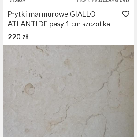
ID:
125007
odświeżone
03.08.2026
o
07:13
Płytki marmurowe GIALLO
ATLANTIDE pasy 1 cm szczotka
220 zł