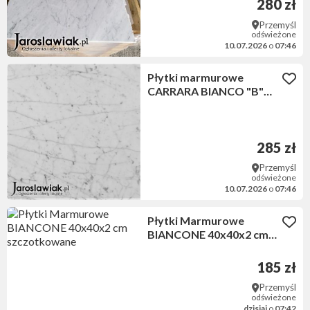
280 zł
Przemyśl
odświeżone
10.07.2026
o
07:46
Płytki marmurowe
CARRARA BIANCO "B"
45,7x45,7x1 cm
polerowane
285 zł
Przemyśl
odświeżone
10.07.2026
o
07:46
Płytki Marmurowe
BIANCONE 40x40x2 cm
szczotkowane
185 zł
Przemyśl
odświeżone
dzisiaj
o
07:42