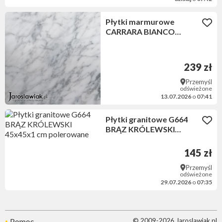
Płytki marmurowe
CARRARA BIANCO
30,5x30,5x1 cm
polerowane
239 zł
Przemyśl
odświeżone
13.07.2026
o
07:41
Płytki granitowe G664
BRĄZ KRÓLEWSKI
45x45x1 cm polerowane
145 zł
Przemyśl
odświeżone
29.07.2026
o
07:35
Pomoc
© 2009-2026 Jaroslawiak.pl