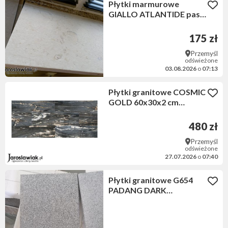
Płytki marmurowe
GIALLO ATLANTIDE pasy
1,5 cm matowe
175 zł
Przemyśl
odświeżone
03.08.2026
o
07:13
Płytki granitowe COSMIC
GOLD 60x30x2 cm
polerowane
480 zł
Przemyśl
odświeżone
27.07.2026
o
07:40
Płytki granitowe G654
PADANG DARK
61x30,5x1cm
płomieniowane