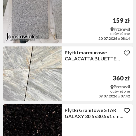
159 zł
Przemyśl
odświeżone
20.07.2026
o
08:14
Płytki marmurowe
CALACATTA BLUETTE
45,7x45,7x1 cm matowe
360 zł
Przemyśl
odświeżone
09.07.2026
o
07:42
Płytki Granitowe STAR
GALAXY 30,5x30,5x1 cm
polerowane