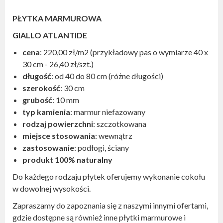
PŁYTKA MARMUROWA
GIALLO ATLANTIDE
cena
: 220,00 zł/m2 (przykładowy pas o wymiarze 40 x
30 cm - 26,40 zł/szt.)
długość
: od 40 do 80 cm (różne długości)
szerokość
: 30 cm
grubość
: 10 mm
typ kamienia
: marmur niefazowany
rodzaj powierzchni
: szczotkowana
miejsce stosowania
: wewnątrz
zastosowanie
: podłogi, ściany
produkt 100% naturalny
Do każdego rodzaju płytek oferujemy wykonanie cokołu
w dowolnej wysokości.
Zapraszamy do zapoznania się z naszymi innymi ofertami,
gdzie dostępne są również inne płytki marmurowe i