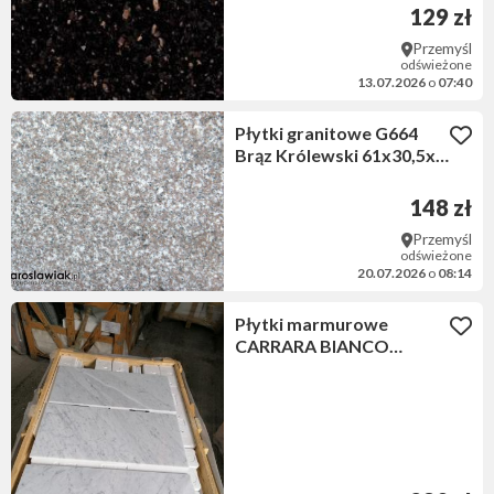
129 zł
Przemyśl
odświeżone
13.07.2026
o
07:40
Płytki granitowe G664
Brąz Królewski 61x30,5x1
cm płomieniowane
148 zł
Przemyśl
odświeżone
20.07.2026
o
08:14
Płytki marmurowe
CARRARA BIANCO
61x30,5x1 cm polerowane