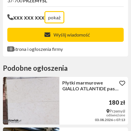
37-700
PRZEMYŚL
xxx xxx xxx
pokaż
Wyślij wiadomość
Strona i ogłoszenia firmy
Podobne ogłoszenia
Płytki marmurowe
GIALLO ATLANTIDE pasy
2 cm matowe
180 zł
Przemyśl
odświeżone
03.08.2026
o
07:13