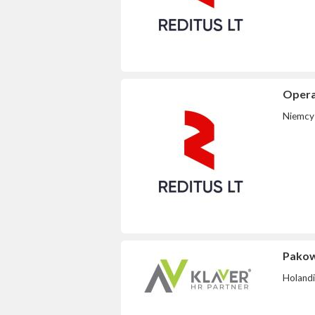
Opera
Niemcy
Pakow
Holand