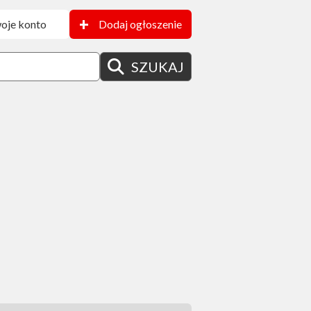
+
oje konto
Dodaj ogłoszenie
SZUKAJ