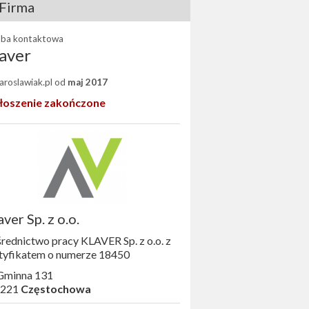
Firma
ba kontaktowa
aver
Jaroslawiak.pl od
maj 2017
łoszenie zakończone
aver Sp. z o.o.
rednictwo pracy KLAVER Sp. z o.o. z
tyfikatem o numerze 18450
 Gminna 131
-221
Częstochowa