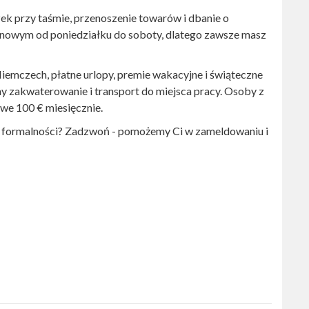
k przy taśmie, przenoszenie towarów i dbanie o
nowym od poniedziałku do soboty, dlatego zawsze masz
emczech, płatne urlopy, premie wakacyjne i świąteczne
my zakwaterowanie i transport do miejsca pracy. Osoby z
we 100 € miesięcznie.
h formalności? Zadzwoń - pomożemy Ci w zameldowaniu i