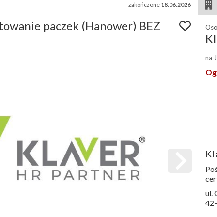
zakończone
18.06.2026
rtowanie paczek (Hanower) BEZ
Oso
Kl
na 
Og
Kl
Poś
cer
ul.
42