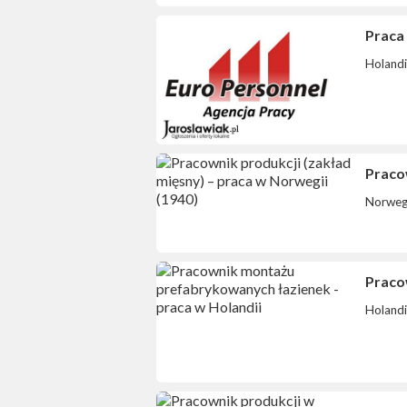
Praca 
Holand
Pracow
Norweg
Praco
Holand