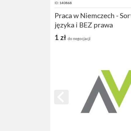
ID:
140868
Praca w Niemczech - So
języka i BEZ prawa
1 zł
do negocjacji